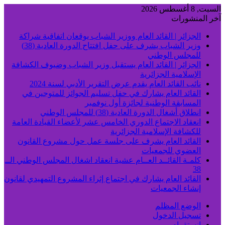
السبت, 8 أغسطس 2026
آخر المنشورات
الجزائر | القائد العام ووزير الشباب يوقعان اتفاقية شراكة
وزير الشباب يشرف على حفل افتتاح الدورة العادية (38)
للمجلس الوطني
الجزائر | القائد العام يستقبل وزير الشباب وضيوف الكشافة
الإسلامية الجزائرية
نائب القائد العام يقدم عرض التقرير الأدبي لسنة 2024
القائد العام يشارك في حفل تسليم الجوائز للمتوجين في
المسابقة الوطنية لجائزة أول نوفمبر
انطلاق أشغال الدورة العادية (38) للمجلس الوطني
انعقاد الاجتماع الدوري الخامس عشر لأعضاء القيادة العامة
للكشافة الإسلامية الجزائرية
القائد العام يشرف على جلسة عمل حول مشروع القانون
العضوي للجمعيات
كلمـة القائــد العــام عشية انعقاد اشغال المجلس الوطني الــ
38
القائد العام يشارك في اجتماع إثراء المشروع التمهيدي لقانون
إنشاء الجمعيات
الوضع المظلم
تسجيل الدخول
انستقرام