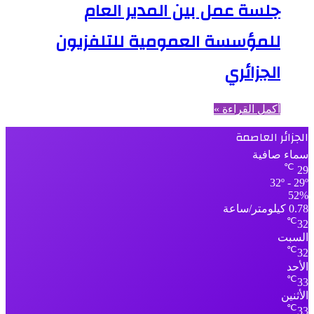
جلسة عمل بين المدير العام
للمؤسسة العمومية للتلفزيون
الجزائري
أكمل القراءة »
الجزائر العاصمة
سماء صافية
℃
29
32º - 29º
52%
0.78 كيلومتر/ساعة
℃
32
السبت
℃
32
الأحد
℃
33
الأثنين
℃
33