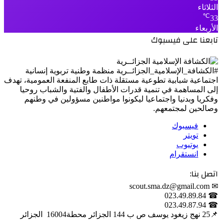
الثلاثاء
℃
33
الأربعاء
تابعنا على فيسبوك
#الكشافة_الإسلامية_الجزائــرية منظمة وطنية تربوية إنسانية
اجتماعية شبابية تطوعية مستقلة ذات طابع المنفعة العمومية، تهدف
إلى المساهمة في تنمية قدرات الأطفال والفتية والشباب روحيا
وفكريا وبدنيا واجتماعيا ليكونوا مواطنين مسؤولين في وطنهم
وصالحين لمجتمعهم.
فيسبوك
تويتر
يوتيوب
انستقرام
اتصل بنا:
✉ scout.sma.dz@gmail.com
☎ 023.49.89.84
☎ 023.49.87.94
📌‎25 نهج زيغود يوسف ص ب 144 الجزائر محطة‎ 16004 الجزائر