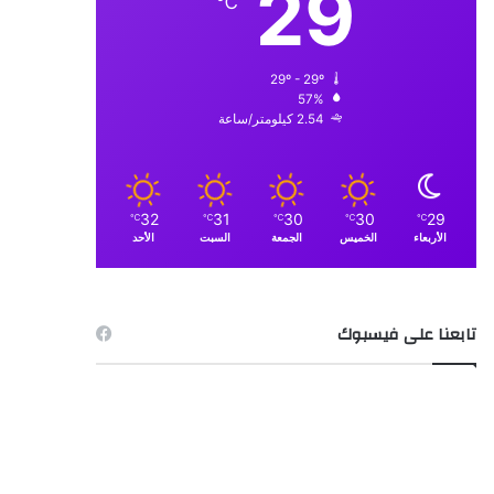
29
℃
29º - 29º
57%
2.54 كيلومتر/ساعة
32
31
30
30
29
℃
℃
℃
℃
℃
الأربعاء
الخميس
الجمعة
السبت
الأحد
تابعنا على فيسبوك