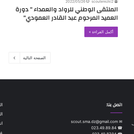
2022/05/26
scouterezki2
الملتقى الوطني للرواد والعمداء ” دورة
العميد المرحوم عبد القادر العمودي”
أكمل القراءة »
الصفحة التالية
اتصل بنا:
ال
ال
✉ scout.sma.dz@gmail.com
ات
ف
☎ 023.49.89.84
عن
☎ 023.49.87.94