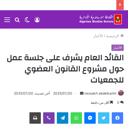
تسجيل
الوضع
بحث
الق
الدخول
المظلم
عن
الرئيسية
/
الأخبار
الأخبار
القائد العام يشرف على جلسة عمل
حول مشروع القانون العضوي
للجمعيات
nessakh abdelkarim
أ
2025/01/30
آخر تحديث: 2025/01/30
ر
0
أقل من دقيقة
س
ماسنجر
واتساب
تيلقرام
ڤايبر
طباعة
ل
ب
ر