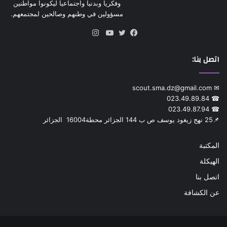
وفكريا وبدنيا واجتماعيا ليكونوا مواطنين
مسؤولين في وطنهم وصالحين لمجتمعهم.
انستقرام
فيسبوك
تويتر
يوتيوب
اتصل بنا:
✉ scout.sma.dz@gmail.com
☎ 023.49.89.84
☎ 023.49.87.94
📌‎25 نهج زيغود يوسف ص ب 144 الجزائر محطة‎ 16004 الجزائر
المكتبة
الهيكلة
اتصل بنا
عن الكشافة