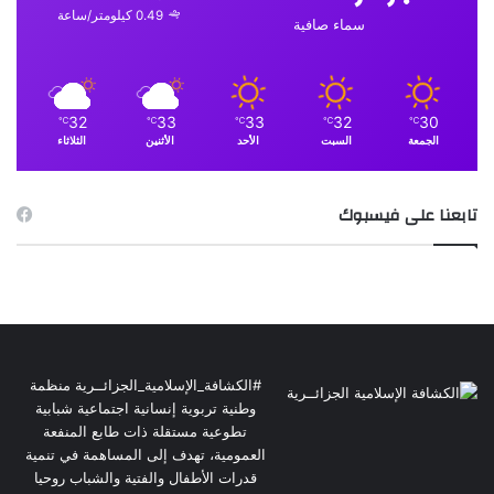
0.49 كيلومتر/ساعة
سماء صافية
32
33
33
32
30
℃
℃
℃
℃
℃
الجمعة
السبت
الأحد
الأثنين
الثلاثاء
تابعنا على فيسبوك
#الكشافة_الإسلامية_الجزائــرية منظمة
وطنية تربوية إنسانية اجتماعية شبابية
تطوعية مستقلة ذات طابع المنفعة
العمومية، تهدف إلى المساهمة في تنمية
قدرات الأطفال والفتية والشباب روحيا