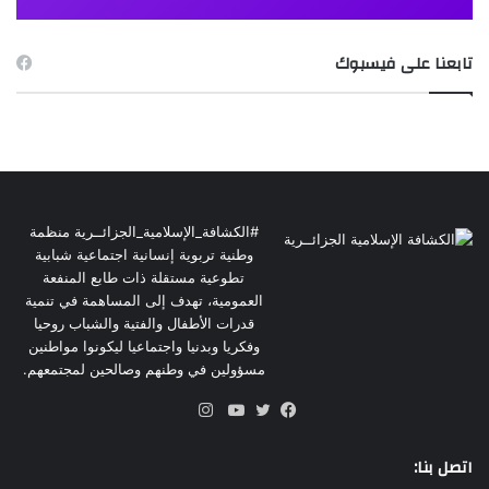
تابعنا على فيسبوك
#الكشافة_الإسلامية_الجزائــرية منظمة
وطنية تربوية إنسانية اجتماعية شبابية
تطوعية مستقلة ذات طابع المنفعة
العمومية، تهدف إلى المساهمة في تنمية
قدرات الأطفال والفتية والشباب روحيا
وفكريا وبدنيا واجتماعيا ليكونوا مواطنين
مسؤولين في وطنهم وصالحين لمجتمعهم.
انستقرام
فيسبوك
تويتر
يوتيوب
اتصل بنا: