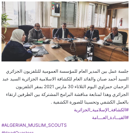
ي
د
ا
إ
ل
ك
ت
ر
و
جلسة عمل بين المدير العام للمؤسسة العمومية للتلفزيون الجزائري
ن
ي
السيد أحمد صبان والقائد العام للكشافة الاسلامية الجزائرية السيد عبد
ا
الرحمان حمزاوي اليوم الثلاثاء 30 مارس 2021 بمقر التلفزيون
الجزائري وهذا لمتابعة مناقشة البرامج المشتركة بين الطرفين ارتقاء
بالعمل الكشفي وتحسينا للصورة الكشفية .
#الكشافة_الإسلامية_الجزائرية
#القيـــادة_العــــامة
#ALGERIAN_MUSLIM_SCOUTS
#HeadQuarters