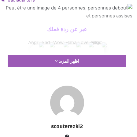
عبر عن ردة فعلك
اظهر المزيد
جلسات عمل
scouterezki2
ف