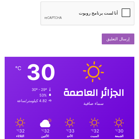
30
℃
الجزائر العاصمة
30º - 29º
53%
4.82 كيلومتر/ساعة
سماء صافية
32
32
33
32
30
℃
℃
℃
℃
℃
الجمعة
السبت
الأحد
الأثنين
الثلاثاء