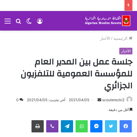
تسجيل
الوضع
بحث
الق
الدخول
المظلم
عن
الرئيسية
/
الأخبار
الأخبار
جلسة عمل بين المدير العام
للمؤسسة العمومية للتلفزيون
الجزائري
scouterezki2
أ
2021/04/05
آخر تحديث: 2021/04/05
0
ر
أقل من دقيقة
س
ماسنجر
واتساب
تيلقرام
ڤايبر
طباعة
ل
ب
ر