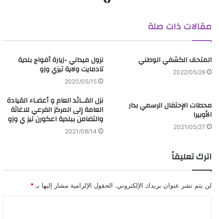
ي
مقالات ذات صلة
س
ب
و
المتحف الكشفي الوطني
ك
نزول ميداني -زيارة أفواج بلدية
تادمايت ولاية تيزي وزو
2022/05/26
2020/05/15
نزل القــائد العام و أعضـاء القيادة
محطات الإحتفال الرسمي بدار
العامة إلى المركز الفرعي للاغاثة
الأوبيرا
والتضامن ببلدية اعكورن تيز ي وزو
2021/05/27
2021/08/14
اترك تعليقاً
لن يتم نشر عنوان بريدك الإلكتروني.
الحقول الإلزامية مشار إليها بـ
*
ا
ل