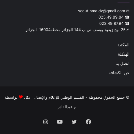
✉ scout.sma.dz@gmail.com
☎ 023.49.89.84
☎ 023.49.87.94
📌‎25 نهج زيغود يوسف ص ب 144 الجزائر محطة‎ 16004 الجزائر
المكتبة
الهيكلة
اتصل بنا
عن الكشافة
© جميع الحقوق محفوظة - القسم الوطني للإعلام والإتصال | بكل
بواسطة
م.عبدالقادر
فيسبوك
تويتر
يوتيوب
انستقرام