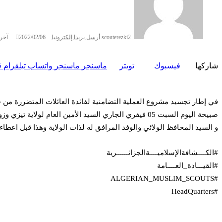
scouterezki2
أرسل بريدا إلكترونيا
2022/02/06
آخر تح
شاركها
فيسبوك
تويتر
ماسنجر
ماسنجر
واتساب
تيلقرام
ڤ
في إطار تجسيد مشروع العملية التضامنية لفائدة العائلات المتضررة من حر
صبيحة اليوم السبت 05 فيفري الجاري السيد الأمين العام 
و السيد المحافظ الولائي والوفد المرافق له لذات الولاية وهذا قبل اعطاء 
#الكــــشافةالإسلاميــــةالجزائــــــرية
#القيـــادة_العــــامة
#ALGERIAN_MUSLIM_SCOUTS
#HeadQuarters