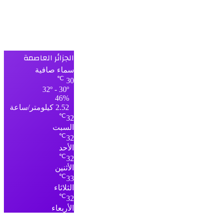
الجزائر العاصمة
سماء صافية
℃
30
32º - 30º
46%
2.52 كيلومتر/ساعة
℃
32
السبت
℃
32
الأحد
℃
32
الأثنين
℃
33
الثلاثاء
℃
32
الأربعاء