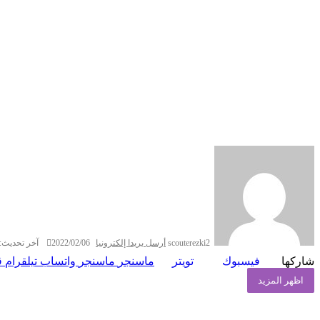
scouterezki2
أرسل بريدا إلكترونيا
2022/02/06
آخر تحديث: 022/02/06
شاركها
فيسبوك
تويتر
ماسنجر
ماسنجر
واتساب
تيلقرام
ڤ
اظهر المزيد