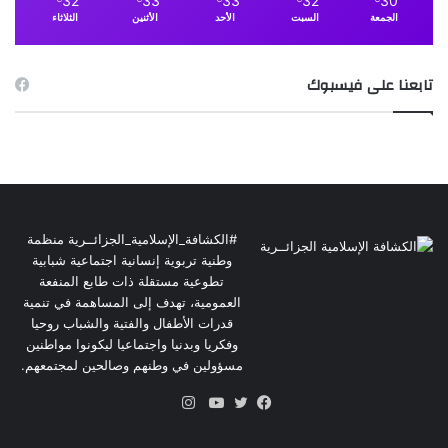
32
33
33
32
30
الجمعة
السبت
الأحد
الأثنين
الثلاثاء
تابعنا على فيسبوك
#الكشافة_الإسلامية_الجزائــرية منظمة
وطنية تربوية إنسانية اجتماعية شبابية
تطوعية مستقلة ذات طابع المنفعة
العمومية، تهدف إلى المساهمة في تنمية
قدرات الأطفال والفتية والشباب روحيا
وفكريا وبدنيا واجتماعيا ليكونوا مواطنين
مسؤولين في وطنهم وصالحين لمجتمعهم.
انستقرام
فيسبوك
تويتر
يوتيوب