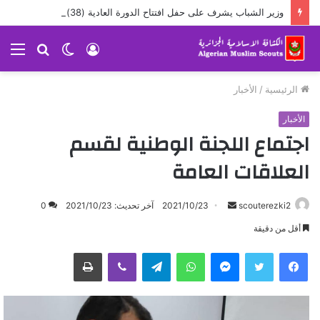
وزير الشباب يشرف على حفل افتتاح الدورة العادية (38) للمجلس الوطني
تسجيل
الوضع
بحث
الق
الدخول
المظلم
عن
الرئيسية
/
الأخبار
الأخبار
اجتماع اللجنة الوطنية لقسم
العلاقات العامة
scouterezki2
أ
2021/10/23
آخر تحديث: 2021/10/23
0
ر
أقل من دقيقة
س
ماسنجر
واتساب
تيلقرام
ڤايبر
طباعة
ل
ب
ر
ي