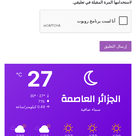
لاستخدامها المرة المقبلة في تعليقي.
27
℃
الجزائر العاصمة
30º - 27º
71%
0.49 كيلومتر/ساعة
سماء صافية
℃
℃
℃
℃
℃