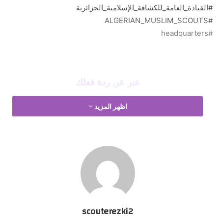
#القيادة_العامة_للكشافة_الإسلامية_الجزائرية
#ALGERIAN_MUSLIM_SCOUTS
#headquarters
عبر عن ردة فعلك
اظهر المزيد
افتتاح السنة الكشفية
scouterezki2