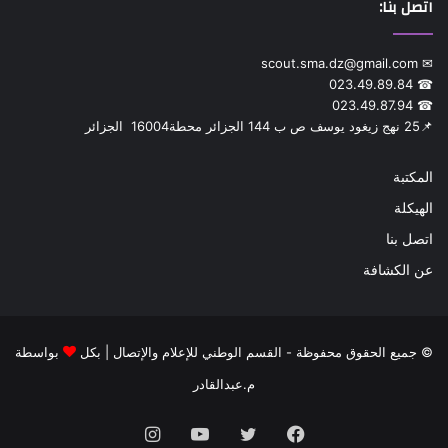
اتصل بنا:
✉ scout.sma.dz@gmail.com
☎ 023.49.89.84
☎ 023.49.87.94
📌‎25 نهج زيغود يوسف ص ب 144 الجزائر محطة‎ 16004 الجزائر
المكتبة
الهيكلة
اتصل بنا
عن الكشافة
© جميع الحقوق محفوظة - القسم الوطني للإعلام والإتصال | بكل
بواسطة
م.عبدالقادر
فيسبوك
تويتر
يوتيوب
انستقرام