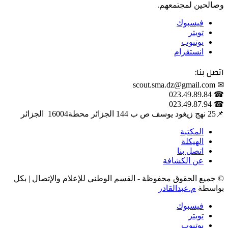
وصالحين لمجتمعهم.
فيسبوك
تويتر
يوتيوب
انستقرام
اتصل بنا:
✉ scout.sma.dz@gmail.com
☎ 023.49.89.84
☎ 023.49.87.94
📌‎25 نهج زيغود يوسف ص ب 144 الجزائر محطة‎ 16004 الجزائر
المكتبة
الهيكلة
اتصل بنا
عن الكشافة
© جميع الحقوق محفوظة - القسم الوطني للإعلام والإتصال | بكل
بواسطة
م.عبدالقادر
فيسبوك
تويتر
يوتيوب