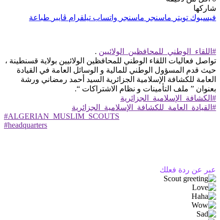
شاركها
فيسبوك
تويتر
ماسنجر
ماسنجر
واتساب
تيلقرام
ڤايبر
طباعة
#اللقاء_الوطني_للمحافظين_الولائيين
.
تواصل فعاليات اللقاء الوطني للمحافظين الولائيين بولاية قسنطينة ،
حيث قدم المسؤول الوطني للمالية و الوسائل العامة في القيادة
العامة للكشافة الإسلامية الجزائرية السيد أحمد رمضاني ورشة
بعنوان ” ملف التأمينات و نظام الاشتراكات “.
#الكشافة_الإسلامية_الجزائرية
#القيادة_العامة_للكشافة_الإسلامية_الجزائرية
#ALGERIAN_MUSLIM_SCOUTS
#headquarters
عبر عن ردة فعلك