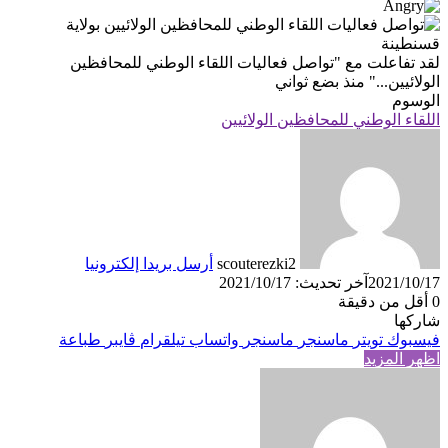
لقد تفاعلت مع
"تواصل فعاليات اللقاء الوطني للمحافظين
الولائيين..."
منذ بضع ثواني
الوسوم
اللقاء الوطني للمحافظين الولائيين
scouterezki2
أرسل بريدا إلكترونيا
2021/10/17
آخر تحديث: 2021/10/17
0
أقل من دقيقة
شاركها
فيسبوك
تويتر
ماسنجر
ماسنجر
واتساب
تيلقرام
ڤايبر
طباعة
اظهر المزيد