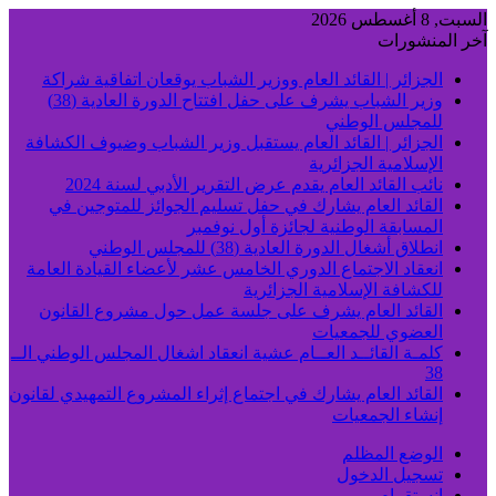
السبت, 8 أغسطس 2026
آخر المنشورات
الجزائر | القائد العام ووزير الشباب يوقعان اتفاقية شراكة
وزير الشباب يشرف على حفل افتتاح الدورة العادية (38)
للمجلس الوطني
الجزائر | القائد العام يستقبل وزير الشباب وضيوف الكشافة
الإسلامية الجزائرية
نائب القائد العام يقدم عرض التقرير الأدبي لسنة 2024
القائد العام يشارك في حفل تسليم الجوائز للمتوجين في
المسابقة الوطنية لجائزة أول نوفمبر
انطلاق أشغال الدورة العادية (38) للمجلس الوطني
انعقاد الاجتماع الدوري الخامس عشر لأعضاء القيادة العامة
للكشافة الإسلامية الجزائرية
القائد العام يشرف على جلسة عمل حول مشروع القانون
العضوي للجمعيات
كلمـة القائــد العــام عشية انعقاد اشغال المجلس الوطني الــ
38
القائد العام يشارك في اجتماع إثراء المشروع التمهيدي لقانون
إنشاء الجمعيات
الوضع المظلم
تسجيل الدخول
انستقرام