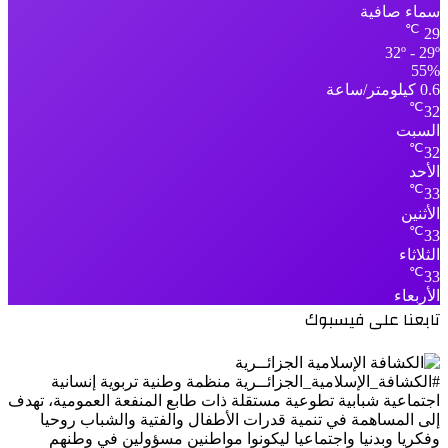
سماء صافية
℃
29
32º - 29º
55%
0.6 كيلومتر/ساعة
℃
32
السبت
℃
32
الأحد
℃
33
الأثنين
℃
33
الثلاثاء
℃
33
الأربعاء
تابعنا على فيسبوك
#الكشافة_الإسلامية_الجزائــرية منظمة وطنية تربوية إنسانية
اجتماعية شبابية تطوعية مستقلة ذات طابع المنفعة العمومية، تهدف
إلى المساهمة في تنمية قدرات الأطفال والفتية والشباب روحيا
وفكريا وبدنيا واجتماعيا ليكونوا مواطنين مسؤولين في وطنهم