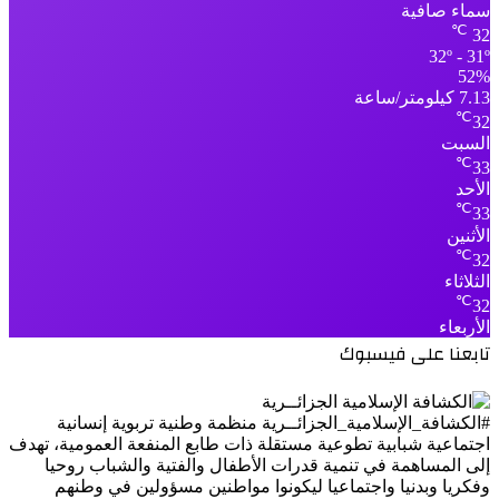
سماء صافية
℃
32
32º - 31º
52%
7.13 كيلومتر/ساعة
℃
32
السبت
℃
33
الأحد
℃
33
الأثنين
℃
32
الثلاثاء
℃
32
الأربعاء
تابعنا على فيسبوك
#الكشافة_الإسلامية_الجزائــرية منظمة وطنية تربوية إنسانية
اجتماعية شبابية تطوعية مستقلة ذات طابع المنفعة العمومية، تهدف
إلى المساهمة في تنمية قدرات الأطفال والفتية والشباب روحيا
وفكريا وبدنيا واجتماعيا ليكونوا مواطنين مسؤولين في وطنهم