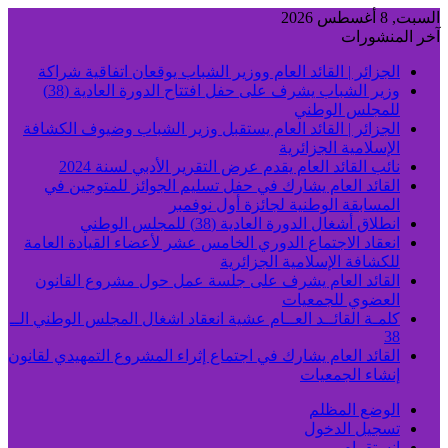
السبت, 8 أغسطس 2026
آخر المنشورات
الجزائر | القائد العام ووزير الشباب يوقعان اتفاقية شراكة
وزير الشباب يشرف على حفل افتتاح الدورة العادية (38)
للمجلس الوطني
الجزائر | القائد العام يستقبل وزير الشباب وضيوف الكشافة
الإسلامية الجزائرية
نائب القائد العام يقدم عرض التقرير الأدبي لسنة 2024
القائد العام يشارك في حفل تسليم الجوائز للمتوجين في
المسابقة الوطنية لجائزة أول نوفمبر
انطلاق أشغال الدورة العادية (38) للمجلس الوطني
انعقاد الاجتماع الدوري الخامس عشر لأعضاء القيادة العامة
للكشافة الإسلامية الجزائرية
القائد العام يشرف على جلسة عمل حول مشروع القانون
العضوي للجمعيات
كلمـة القائــد العــام عشية انعقاد اشغال المجلس الوطني الــ
38
القائد العام يشارك في اجتماع إثراء المشروع التمهيدي لقانون
إنشاء الجمعيات
الوضع المظلم
تسجيل الدخول
انستقرام