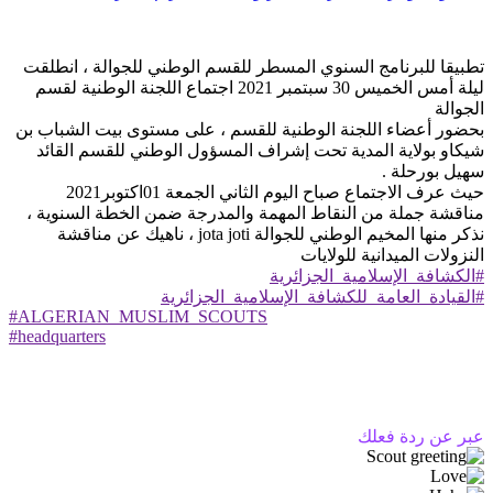
تطبيقا للبرنامج السنوي المسطر للقسم الوطني للجوالة ، انطلقت
ليلة أمس الخميس 30 سبتمبر 2021 اجتماع اللجنة الوطنية لقسم
الجوالة
بحضور أعضاء اللجنة الوطنية للقسم ، على مستوى بيت الشباب بن
شيكاو بولاية المدية تحت إشراف المسؤول الوطني للقسم القائد
سهيل بورحلة .
حيث عرف الاجتماع صباح اليوم الثاني الجمعة 01اكتوبر2021
مناقشة جملة من النقاط المهمة والمدرجة ضمن الخطة السنوية ،
نذكر منها المخيم الوطني للجوالة jota joti ، ناهيك عن مناقشة
النزولات الميدانية للولايات
#الكشافة_الإسلامية_الجزائرية
#القيادة_العامة_للكشافة_الإسلامية_الجزائرية
#ALGERIAN_MUSLIM_SCOUTS
#headquarters
عبر عن ردة فعلك