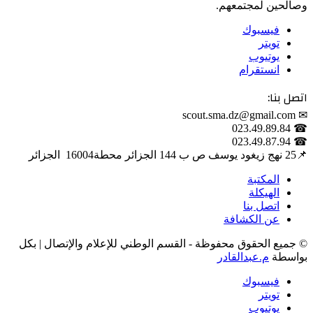
وصالحين لمجتمعهم.
فيسبوك
تويتر
يوتيوب
انستقرام
اتصل بنا:
✉ scout.sma.dz@gmail.com
☎ 023.49.89.84
☎ 023.49.87.94
📌‎25 نهج زيغود يوسف ص ب 144 الجزائر محطة‎ 16004 الجزائر
المكتبة
الهيكلة
اتصل بنا
عن الكشافة
© جميع الحقوق محفوظة - القسم الوطني للإعلام والإتصال | بكل
بواسطة
م.عبدالقادر
فيسبوك
تويتر
يوتيوب