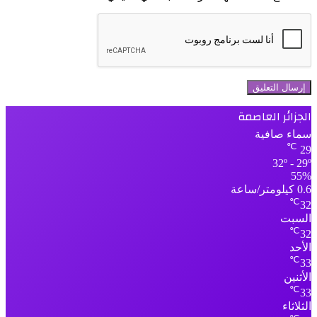
الجزائر العاصمة
سماء صافية
℃
29
32º - 29º
55%
0.6 كيلومتر/ساعة
℃
32
السبت
℃
32
الأحد
℃
33
الأثنين
℃
33
الثلاثاء