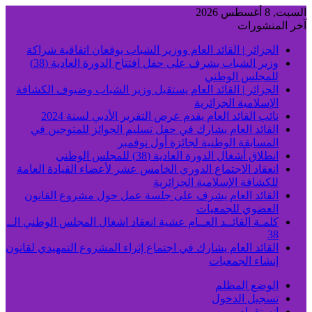
السبت, 8 أغسطس 2026
آخر المنشورات
الجزائر | القائد العام ووزير الشباب يوقعان اتفاقية شراكة
وزير الشباب يشرف على حفل افتتاح الدورة العادية (38)
للمجلس الوطني
الجزائر | القائد العام يستقبل وزير الشباب وضيوف الكشافة
الإسلامية الجزائرية
نائب القائد العام يقدم عرض التقرير الأدبي لسنة 2024
القائد العام يشارك في حفل تسليم الجوائز للمتوجين في
المسابقة الوطنية لجائزة أول نوفمبر
انطلاق أشغال الدورة العادية (38) للمجلس الوطني
انعقاد الاجتماع الدوري الخامس عشر لأعضاء القيادة العامة
للكشافة الإسلامية الجزائرية
القائد العام يشرف على جلسة عمل حول مشروع القانون
العضوي للجمعيات
كلمـة القائــد العــام عشية انعقاد اشغال المجلس الوطني الــ
38
القائد العام يشارك في اجتماع إثراء المشروع التمهيدي لقانون
إنشاء الجمعيات
الوضع المظلم
تسجيل الدخول
انستقرام