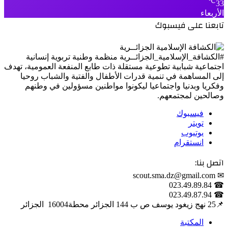
℃
33
الأربعاء
تابعنا على فيسبوك
#الكشافة_الإسلامية_الجزائــرية منظمة وطنية تربوية إنسانية
اجتماعية شبابية تطوعية مستقلة ذات طابع المنفعة العمومية، تهدف
إلى المساهمة في تنمية قدرات الأطفال والفتية والشباب روحيا
وفكريا وبدنيا واجتماعيا ليكونوا مواطنين مسؤولين في وطنهم
وصالحين لمجتمعهم.
فيسبوك
تويتر
يوتيوب
انستقرام
اتصل بنا:
✉ scout.sma.dz@gmail.com
☎ 023.49.89.84
☎ 023.49.87.94
📌‎25 نهج زيغود يوسف ص ب 144 الجزائر محطة‎ 16004 الجزائر
المكتبة