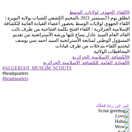
#اللقاء_الجهوي_لولايات_الوسط
انطلق يوم 23سبتمبر 2021 بالمخيم الكشفي للشباب بولاية البويرة ؛
اللقاء الجهوي لولايات الوسط بحضور أعضاء القيادة العامة للكشافة
الإسلامية الجزائرية ؛ اللقاء افتتح بكلمة افتتاحية من طرف نائب
القائد العام السيد عادل نساخ تلتها ورشة الأستراتجية من تقديم
المسؤول الوطني لمتابعة الأستراتجية السيد أحمد سي يوسف
ليختتم اللقاء بتدخلات من طرف قيادات
المحافظات الولائية
#الكشافة_الإسلامية_الجزائرية
#القيادة_العامة_للكشافة_الإسلامية_الجزائرية
#ALGERIAN_MUSLIM_SCOUTS
#headquarters
#headquarters
عبر عن ردة فعلك