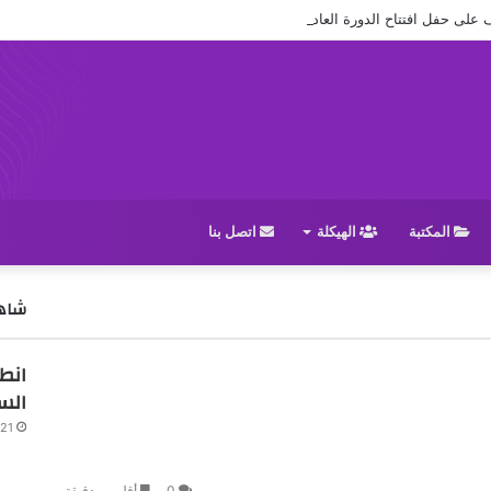
ل افتتاح الدورة العادية (38) للمجلس الوطني
المكتبة
الهيكلة
اتصل بنا
شاهد
انط
الس
/21
0
أقل من دقيقة