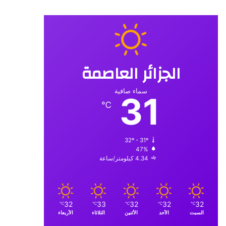
الجزائر العاصمة
سماء صافية
31
℃
32º - 31º
47%
4.34 كيلومتر/ساعة
32
33
32
32
32
℃
℃
℃
℃
℃
السبت
الأحد
الأثنين
الثلاثاء
الأربعاء