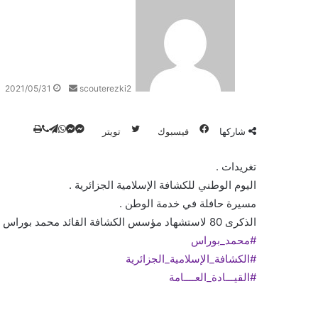
ر
س
ل
ب
ر
2021/05/31
scouterezki2
ي
د
ا
شاركها
فيسبوك
تويتر
ت
و
ڤ
م
م
ط
إ
ا
ا
ا
ي
ا
ب
ل
ت
ل
ي
ا
س
س
ك
تغريدات .
ن
ن
ب
ق
ع
س
ت
اليوم الوطني للكشافة الإسلامية الجزائرية .
ا
ر
ر
ة
ج
ج
ر
مسيرة حافلة في خدمة الوطن .
ا
ر
ر
ب
و
الذكرى 80 لاستشهاد مؤسس الكشافة القائد محمد بوراس .
م
ن
ي
#محمد_بوراس
ا
#الكشافة_الإسلامية_الجزائرية
#القيـــادة_العــــامة