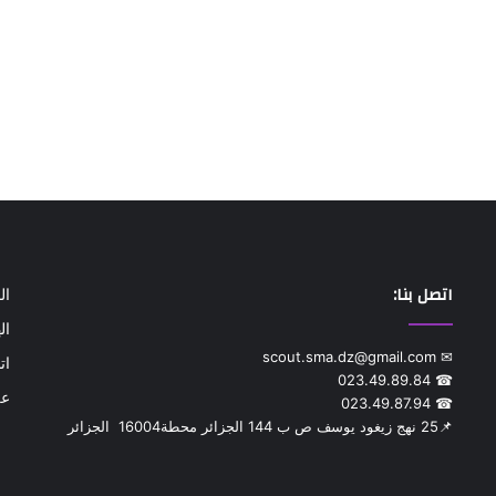
اتصل بنا:
ال
ال
✉ scout.sma.dz@gmail.com
ات
☎ 023.49.89.84
عن
☎ 023.49.87.94
📌‎25 نهج زيغود يوسف ص ب 144 الجزائر محطة‎ 16004 الجزائر