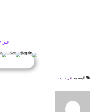
عبر ع
الوسوم
تغريدات
أ
ر
س
ل