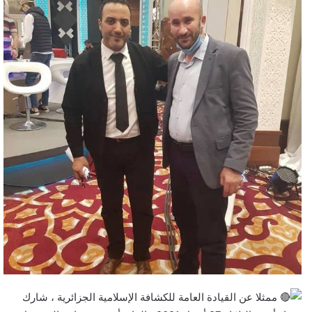
د
ا
إ
ل
ك
ت
ر
و
ن
ي
ا
ممثلا عن القيادة العامة للكشافة الإسلامية الجزائرية ، شارك