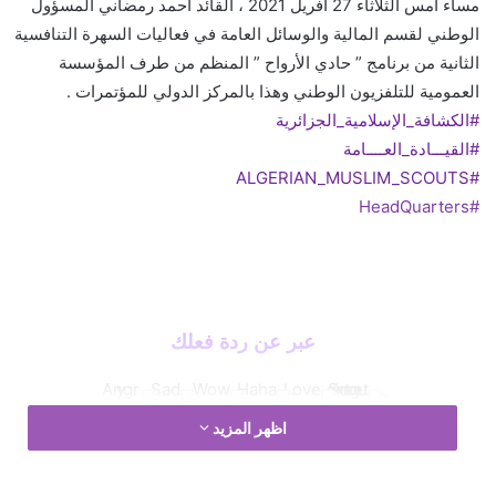
مساء أمس الثلاثاء 27 أفريل 2021 ، القائد أحمد رمضاني المسؤول
الوطني لقسم المالية والوسائل العامة في فعاليات السهرة التنافسية
الثانية من برنامج ” حادي الأرواح ” المنظم من طرف المؤسسة
العمومية للتلفزيون الوطني وهذا بالمركز الدولي للمؤتمرات .
#الكشافة_الإسلامية_الجزائرية
#القيـــادة_العــــامة
#ALGERIAN_MUSLIM_SCOUTS
#HeadQuarters
عبر عن ردة فعلك
اظهر المزيد