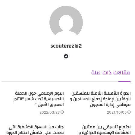
مشاركات
scouterezki2
ف
ي
مقالات ذات صلة
س
ب
و
الدورة التأهيلية الثامنة للمنسقين
ك
اليوم الإعلامي حول الحملة
الولائيين لإعادة إدماج المساجين و
التحسيسية تحت شعار “التاجر
موظفي إدارة السجون
الصدوق الأمين “
2022/03/28
2021/10/05
اجتماع تنسيقي بين ممثلين
جانب من السهرة الكشفية التي
الكشافة الإسلامية الجزائرية و
نظمت على هامش اختتام الدورة