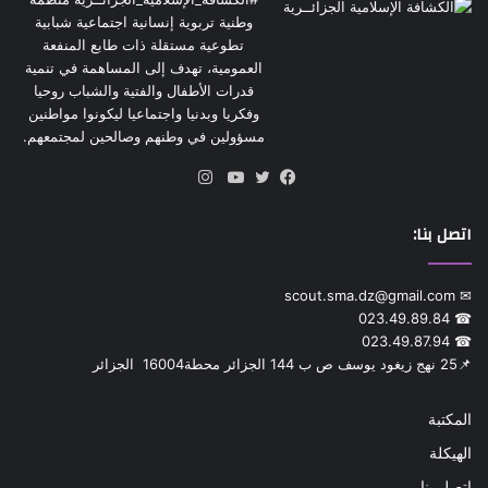
وطنية تربوية إنسانية اجتماعية شبابية
تطوعية مستقلة ذات طابع المنفعة
العمومية، تهدف إلى المساهمة في تنمية
قدرات الأطفال والفتية والشباب روحيا
وفكريا وبدنيا واجتماعيا ليكونوا مواطنين
مسؤولين في وطنهم وصالحين لمجتمعهم.
انستقرام
فيسبوك
تويتر
يوتيوب
اتصل بنا:
✉ scout.sma.dz@gmail.com
☎ 023.49.89.84
☎ 023.49.87.94
📌‎25 نهج زيغود يوسف ص ب 144 الجزائر محطة‎ 16004 الجزائر
المكتبة
الهيكلة
اتصل بنا