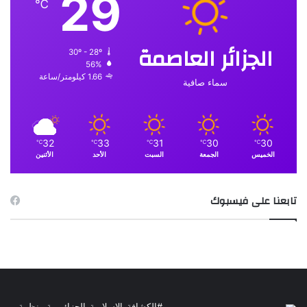
29
℃
الجزائر العاصمة
30º - 28º
56%
1.66 كيلومتر/ساعة
سماء صافية
32
33
31
30
30
℃
℃
℃
℃
℃
الخميس
الجمعة
السبت
الأحد
الأثنين
تابعنا على فيسبوك
#الكشافة_الإسلامية_الجزائــرية منظمة