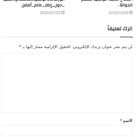
الجوالة .
_حول_إطار_عالم_أفضل
2020/07/22
2020/12/29
اترك تعليقاً
لن يتم نشر عنوان بريدك الإلكتروني.
الحقول الإلزامية مشار إليها بـ
*
ا
ل
ت
ع
ل
ي
ق
الاسم
*
*