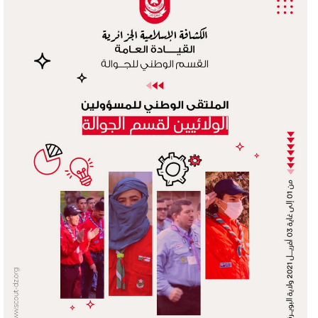
د
ا
إ
ل
ك
ت
ر
و
ن
ي
ا