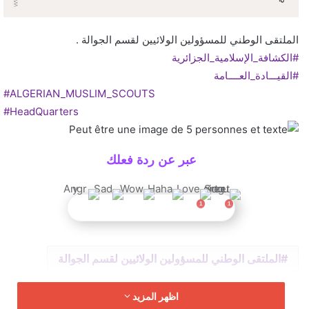
الملتقى الوطني للمسؤولين الولائيين لقسم الجوالة .
#الكشافة_الإسلامية_الجزائرية
#القيـــادة_العــــامة
#ALGERIAN_MUSLIM_SCOUTS
#HeadQuarters
عبر عن ردة فعلك
الملتقى الوطني للمسؤولين الولائيين لقسم الجوالة
اظهر المزيد