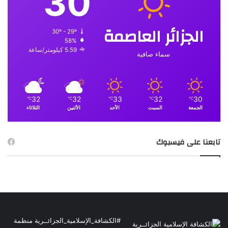
30
الجزائر العاصمة
30º - 29º
58%
5.59 كيلومتر/ساعة
سماء صافية
32
32
33
32
30
℃
℃
℃
℃
℃
الجمعة
السبت
الأحد
الأثنين
الثلاثاء
تابعنا على فيسبوك
#الكشافة_الإسلامية_الجزائــرية منظمة