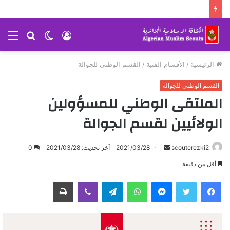
تسجيل
الوضع
بحث
الق
الدخول
المظلم
عن
الرئيسية
/
الأقسام الفنية
/
القسم الوطني للجوالة
القسم الوطني للجوالة
الملتقى الوطني للمسؤولين
الولائيين لقسم الجوالة
scouterezki2
أ
2021/03/28
آخر تحديث: 2021/03/28
0
ر
أقل من دقيقة
س
ماسنجر
واتساب
تيلقرام
ڤايبر
طباعة
ل
ب
ر
ي