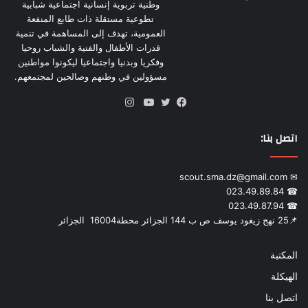
وطنية تربوية إنسانية اجتماعية شبابية
تطوعية مستقلة ذات طابع المنفعة
العمومية، تهدف إلى المساهمة في تنمية
قدرات الأطفال والفتية والشباب روحيا
وفكريا وبدنيا واجتماعيا ليكونوا مواطنين
مسؤولين في وطنهم وصالحين لمجتمعهم.
انستقرام
فيسبوك
تويتر
يوتيوب
اتصل بنا:
✉ scout.sma.dz@gmail.com
☎ 023.49.89.84
☎ 023.49.87.94
📌‎25 نهج زيغود يوسف ص ب 144 الجزائر محطة‎ 16004 الجزائر
المكتبة
الهيكلة
اتصل بنا