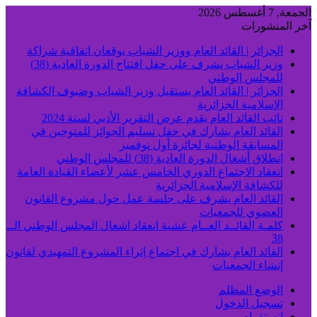
الجمعة, 7 أغسطس 2026
آخر المنشورات
الجزائر | القائد العام ووزير الشباب يوقعان اتفاقية شراكة
وزير الشباب يشرف على حفل افتتاح الدورة العادية (38)
للمجلس الوطني
الجزائر | القائد العام يستقبل وزير الشباب وضيوف الكشافة
الإسلامية الجزائرية
نائب القائد العام يقدم عرض التقرير الأدبي لسنة 2024
القائد العام يشارك في حفل تسليم الجوائز للمتوجين في
المسابقة الوطنية لجائزة أول نوفمبر
انطلاق أشغال الدورة العادية (38) للمجلس الوطني
انعقاد الاجتماع الدوري الخامس عشر لأعضاء القيادة العامة
للكشافة الإسلامية الجزائرية
القائد العام يشرف على جلسة عمل حول مشروع القانون
العضوي للجمعيات
كلمـة القائــد العــام عشية انعقاد اشغال المجلس الوطني الــ
38
القائد العام يشارك في اجتماع إثراء المشروع التمهيدي لقانون
إنشاء الجمعيات
الوضع المظلم
تسجيل الدخول
انستقرام