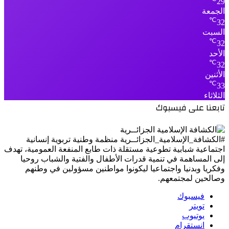
29
الجمعة
℃
32
السبت
℃
32
الأحد
℃
32
الأثنين
℃
33
الثلاثاء
تابعنا على فيسبوك
#الكشافة_الإسلامية_الجزائــرية منظمة وطنية تربوية إنسانية
اجتماعية شبابية تطوعية مستقلة ذات طابع المنفعة العمومية، تهدف
إلى المساهمة في تنمية قدرات الأطفال والفتية والشباب روحيا
وفكريا وبدنيا واجتماعيا ليكونوا مواطنين مسؤولين في وطنهم
وصالحين لمجتمعهم.
فيسبوك
تويتر
يوتيوب
انستقرام