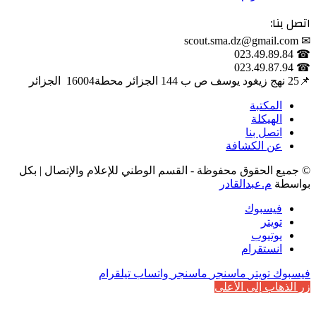
اتصل بنا:
✉ scout.sma.dz@gmail.com
☎ 023.49.89.84
☎ 023.49.87.94
📌‎25 نهج زيغود يوسف ص ب 144 الجزائر محطة‎ 16004 الجزائر
المكتبة
الهيكلة
اتصل بنا
عن الكشافة
© جميع الحقوق محفوظة - القسم الوطني للإعلام والإتصال | بكل
بواسطة
م.عبدالقادر
فيسبوك
تويتر
يوتيوب
انستقرام
فيسبوك
تويتر
ماسنجر
ماسنجر
واتساب
تيلقرام
زر الذهاب إلى الأعلى