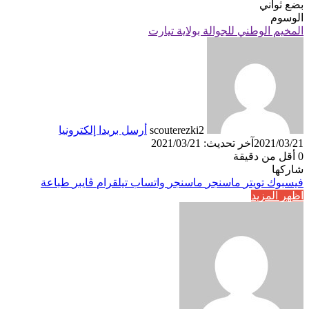
بضع ثواني
الوسوم
المخيم الوطني للجوالة بولاية تيارت
scouterezki2
أرسل بريدا إلكترونيا
2021/03/21
آخر تحديث: 2021/03/21
0
أقل من دقيقة
شاركها
فيسبوك
تويتر
ماسنجر
ماسنجر
واتساب
تيلقرام
ڤايبر
طباعة
اظهر المزيد