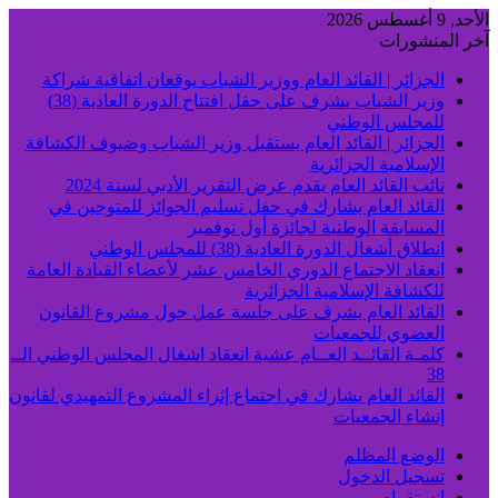
الأحد, 9 أغسطس 2026
آخر المنشورات
الجزائر | القائد العام ووزير الشباب يوقعان اتفاقية شراكة
وزير الشباب يشرف على حفل افتتاح الدورة العادية (38)
للمجلس الوطني
الجزائر | القائد العام يستقبل وزير الشباب وضيوف الكشافة
الإسلامية الجزائرية
نائب القائد العام يقدم عرض التقرير الأدبي لسنة 2024
القائد العام يشارك في حفل تسليم الجوائز للمتوجين في
المسابقة الوطنية لجائزة أول نوفمبر
انطلاق أشغال الدورة العادية (38) للمجلس الوطني
انعقاد الاجتماع الدوري الخامس عشر لأعضاء القيادة العامة
للكشافة الإسلامية الجزائرية
القائد العام يشرف على جلسة عمل حول مشروع القانون
العضوي للجمعيات
كلمـة القائــد العــام عشية انعقاد اشغال المجلس الوطني الــ
38
القائد العام يشارك في اجتماع إثراء المشروع التمهيدي لقانون
إنشاء الجمعيات
الوضع المظلم
تسجيل الدخول
انستقرام