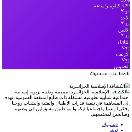
55%
3.29 كيلومتر/ساعة
℃
34
الأحد
℃
33
الأثنين
℃
32
الثلاثاء
℃
32
الأربعاء
℃
32
الخميس
تابعنا على فيسبوك
#الكشافة_الإسلامية_الجزائــرية منظمة وطنية تربوية إنسانية
اجتماعية شبابية تطوعية مستقلة ذات طابع المنفعة العمومية، تهدف
إلى المساهمة في تنمية قدرات الأطفال والفتية والشباب روحيا
وفكريا وبدنيا واجتماعيا ليكونوا مواطنين مسؤولين في وطنهم
وصالحين لمجتمعهم.
فيسبوك
تويتر