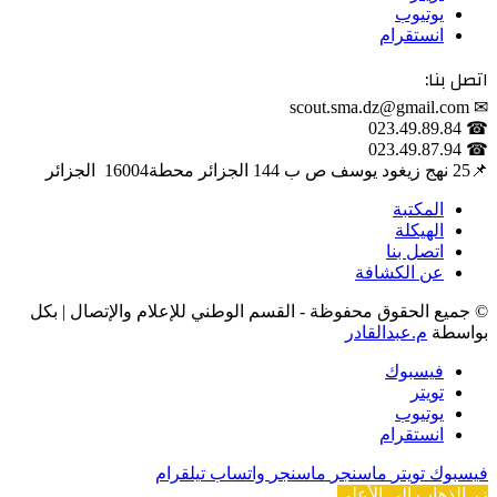
يوتيوب
انستقرام
اتصل بنا:
✉ scout.sma.dz@gmail.com
☎ 023.49.89.84
☎ 023.49.87.94
📌‎25 نهج زيغود يوسف ص ب 144 الجزائر محطة‎ 16004 الجزائر
المكتبة
الهيكلة
اتصل بنا
عن الكشافة
© جميع الحقوق محفوظة - القسم الوطني للإعلام والإتصال | بكل
بواسطة
م.عبدالقادر
فيسبوك
تويتر
يوتيوب
انستقرام
فيسبوك
تويتر
ماسنجر
ماسنجر
واتساب
تيلقرام
زر الذهاب إلى الأعلى