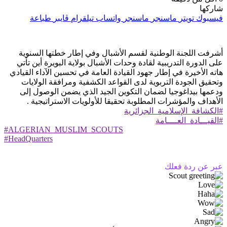
شاركها
فيسبوك
تويتر
ماسنجر
ماسنجر
واتساب
تيلقرام
ڤايبر
طباعة
أشرفت اللجنة الوطنية لقسم الأشبال وفي إطار خطتها السنوية
على الدورة التدريبية لقادة وحدات الأشبال بولاية البويرة أين تأتي
هاته الأخيرة في إطار جهود القيادة العامة في تحسين الآداء القيادي
وتحقيق الجودة التربوية لدى القواعد الكشفية ومرافقة الولايات
ودعمها بيداغوجيا لضمان التكوين الجيد الذي يضمن الوصول إلى
الأهداف والمؤشرات المطلوبة تحقيقا للأولويات الاستراتيجية .
#الكشافة_الإسلامية_الجزائرية
#القيـــادة_العــــامة
#ALGERIAN_MUSLIM_SCOUTS
#HeadQuarters
عبر عن ردة فعلك