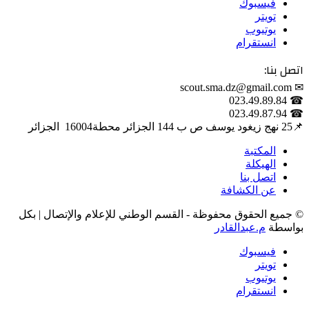
فيسبوك
تويتر
يوتيوب
انستقرام
اتصل بنا:
✉ scout.sma.dz@gmail.com
☎ 023.49.89.84
☎ 023.49.87.94
📌‎25 نهج زيغود يوسف ص ب 144 الجزائر محطة‎ 16004 الجزائر
المكتبة
الهيكلة
اتصل بنا
عن الكشافة
© جميع الحقوق محفوظة - القسم الوطني للإعلام والإتصال | بكل
بواسطة
م.عبدالقادر
فيسبوك
تويتر
يوتيوب
انستقرام