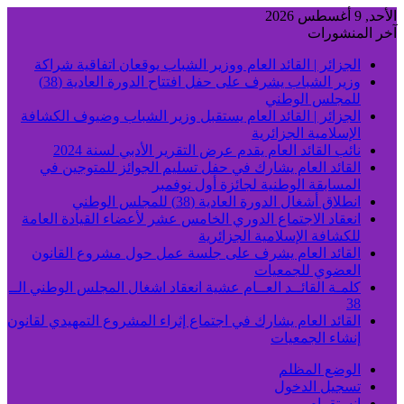
الأحد, 9 أغسطس 2026
آخر المنشورات
الجزائر | القائد العام ووزير الشباب يوقعان اتفاقية شراكة
وزير الشباب يشرف على حفل افتتاح الدورة العادية (38)
للمجلس الوطني
الجزائر | القائد العام يستقبل وزير الشباب وضيوف الكشافة
الإسلامية الجزائرية
نائب القائد العام يقدم عرض التقرير الأدبي لسنة 2024
القائد العام يشارك في حفل تسليم الجوائز للمتوجين في
المسابقة الوطنية لجائزة أول نوفمبر
انطلاق أشغال الدورة العادية (38) للمجلس الوطني
انعقاد الاجتماع الدوري الخامس عشر لأعضاء القيادة العامة
للكشافة الإسلامية الجزائرية
القائد العام يشرف على جلسة عمل حول مشروع القانون
العضوي للجمعيات
كلمـة القائــد العــام عشية انعقاد اشغال المجلس الوطني الــ
38
القائد العام يشارك في اجتماع إثراء المشروع التمهيدي لقانون
إنشاء الجمعيات
الوضع المظلم
تسجيل الدخول
انستقرام