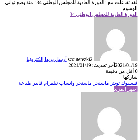
لقد تفاعلت مع
"الدورة العادية للمجلس الوطني 34"
منذ بضع ثواني
الوسوم
الدورة العادية للمجلس الوطني 34
scouterezki2
أرسل بريدا إلكترونيا
2021/01/19
آخر تحديث: 2021/01/19
0
أقل من دقيقة
شاركها
فيسبوك
تويتر
ماسنجر
ماسنجر
واتساب
تيلقرام
ڤايبر
طباعة
اظهر المزيد