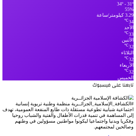
34º - 31º
55%
3.29 كيلومتر/ساعة
℃
34
الأحد
℃
33
الأثنين
℃
32
الثلاثاء
℃
32
الأربعاء
℃
32
الخميس
تابعنا على فيسبوك
#الكشافة_الإسلامية_الجزائــرية منظمة وطنية تربوية إنسانية
اجتماعية شبابية تطوعية مستقلة ذات طابع المنفعة العمومية، تهدف
إلى المساهمة في تنمية قدرات الأطفال والفتية والشباب روحيا
وفكريا وبدنيا واجتماعيا ليكونوا مواطنين مسؤولين في وطنهم
وصالحين لمجتمعهم.