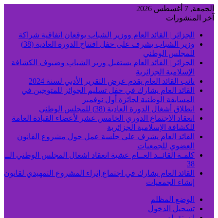
الجمعة, 7 أغسطس 2026
آخر المنشورات
الجزائر | القائد العام ووزير الشباب يوقعان اتفاقية شراكة
وزير الشباب يشرف على حفل افتتاح الدورة العادية (38)
للمجلس الوطني
الجزائر | القائد العام يستقبل وزير الشباب وضيوف الكشافة
الإسلامية الجزائرية
نائب القائد العام يقدم عرض التقرير الأدبي لسنة 2024
القائد العام يشارك في حفل تسليم الجوائز للمتوجين في
المسابقة الوطنية لجائزة أول نوفمبر
انطلاق أشغال الدورة العادية (38) للمجلس الوطني
انعقاد الاجتماع الدوري الخامس عشر لأعضاء القيادة العامة
للكشافة الإسلامية الجزائرية
القائد العام يشرف على جلسة عمل حول مشروع القانون
العضوي للجمعيات
كلمـة القائــد العــام عشية انعقاد اشغال المجلس الوطني الــ
38
القائد العام يشارك في اجتماع إثراء المشروع التمهيدي لقانون
إنشاء الجمعيات
الوضع المظلم
تسجيل الدخول
انستقرام