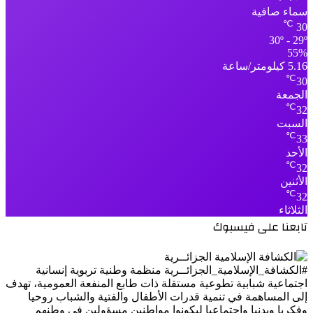
سماء صافية
℃
30
30º - 29º
55%
5.16 كيلومتر/ساعة
℃
30
الجمعة
℃
32
السبت
℃
33
الأحد
℃
32
الأثنين
℃
32
الثلاثاء
تابعنا على فيسبوك
#الكشافة_الإسلامية_الجزائــرية منظمة وطنية تربوية إنسانية
اجتماعية شبابية تطوعية مستقلة ذات طابع المنفعة العمومية، تهدف
إلى المساهمة في تنمية قدرات الأطفال والفتية والشباب روحيا
وفكريا وبدنيا واجتماعيا ليكونوا مواطنين مسؤولين في وطنهم