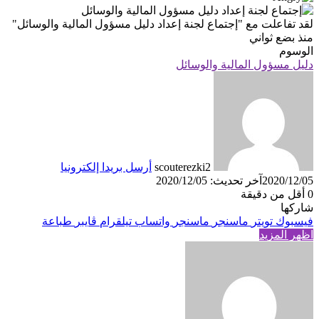
لقد تفاعلت مع
"إجتماع لجنة إعداد دليل مسؤول المالية والوسائل"
منذ بضع ثواني
الوسوم
دليل مسؤول المالية والوسائل
scouterezki2
أرسل بريدا إلكترونيا
2020/12/05
آخر تحديث: 2020/12/05
0
أقل من دقيقة
شاركها
فيسبوك
تويتر
ماسنجر
ماسنجر
واتساب
تيلقرام
ڤايبر
طباعة
اظهر المزيد