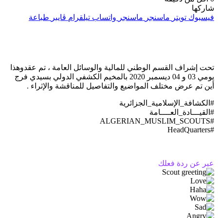
شاركها
فيسبوك
تويتر
ماسنجر
ماسنجر
واتساب
تيلقرام
ڤايبر
طباعة
تحت إشراف القسم الوطني للمالية والوسائل العامة ، تم عقدوهذا
يومي 03 و 04 ديسمبر 2020 بالمخيم الكشفي الدولي بسيدي فرج
أين تم عرض مختلف المواضيع والتفاصيل للمناقشة والإثراء .
#الكشافة_الإسلامية_الجزائرية
#القيـــادة_العــــامة
#ALGERIAN_MUSLIM_SCOUTS
#HeadQuarters
عبر عن ردة فعلك