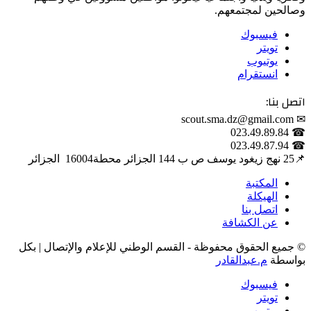
وصالحين لمجتمعهم.
فيسبوك
تويتر
يوتيوب
انستقرام
اتصل بنا:
✉ scout.sma.dz@gmail.com
☎ 023.49.89.84
☎ 023.49.87.94
📌‎25 نهج زيغود يوسف ص ب 144 الجزائر محطة‎ 16004 الجزائر
المكتبة
الهيكلة
اتصل بنا
عن الكشافة
© جميع الحقوق محفوظة - القسم الوطني للإعلام والإتصال | بكل
بواسطة
م.عبدالقادر
فيسبوك
تويتر
يوتيوب