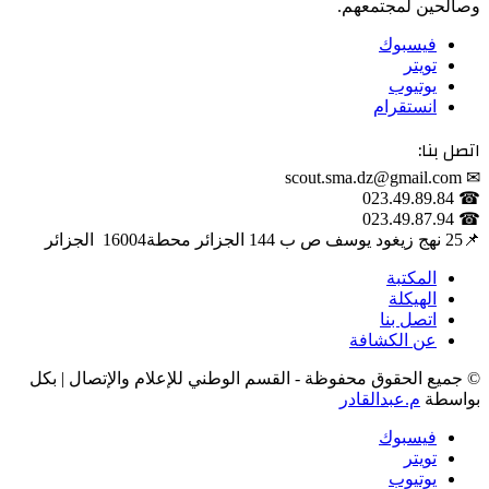
وصالحين لمجتمعهم.
فيسبوك
تويتر
يوتيوب
انستقرام
اتصل بنا:
✉ scout.sma.dz@gmail.com
☎ 023.49.89.84
☎ 023.49.87.94
📌‎25 نهج زيغود يوسف ص ب 144 الجزائر محطة‎ 16004 الجزائر
المكتبة
الهيكلة
اتصل بنا
عن الكشافة
© جميع الحقوق محفوظة - القسم الوطني للإعلام والإتصال | بكل
بواسطة
م.عبدالقادر
فيسبوك
تويتر
يوتيوب