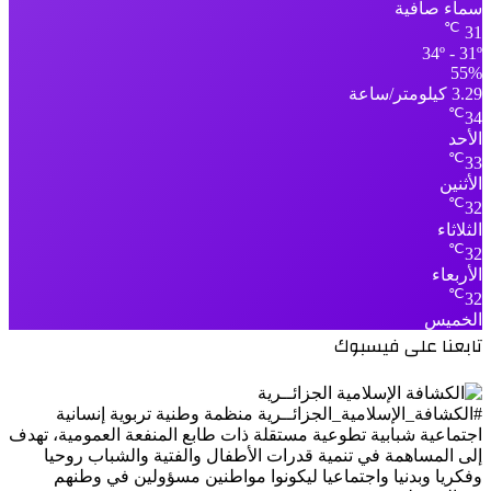
سماء صافية
℃
31
34º - 31º
55%
3.29 كيلومتر/ساعة
℃
34
الأحد
℃
33
الأثنين
℃
32
الثلاثاء
℃
32
الأربعاء
℃
32
الخميس
تابعنا على فيسبوك
#الكشافة_الإسلامية_الجزائــرية منظمة وطنية تربوية إنسانية
اجتماعية شبابية تطوعية مستقلة ذات طابع المنفعة العمومية، تهدف
إلى المساهمة في تنمية قدرات الأطفال والفتية والشباب روحيا
وفكريا وبدنيا واجتماعيا ليكونوا مواطنين مسؤولين في وطنهم