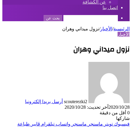
عن الكشافة
اتصل بنا
بحث عن
الرئيسية
/
الأخبار
/
نزول ميداني وهران
الأخبار
نزول ميداني وهران
scouterezki2
أرسل بريدا إلكترونيا
2020/10/28
آخر تحديث: 2020/10/28
0
أقل من دقيقة
شاركها
فيسبوك
تويتر
ماسنجر
ماسنجر
واتساب
تيلقرام
ڤايبر
طباعة