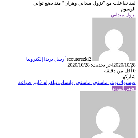
لقد تفاعلت مع
"نزول ميداني وهران"
منذ بضع ثواني
الوسوم
نزول ميداني
scouterezki2
أرسل بريدا إلكترونيا
2020/10/28
آخر تحديث: 2020/10/28
0
أقل من دقيقة
شاركها
فيسبوك
تويتر
ماسنجر
ماسنجر
واتساب
تيلقرام
ڤايبر
طباعة
اظهر المزيد