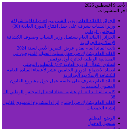
الأحد, 9 أغسطس 2026
آخر المنشورات
الجزائر | القائد العام ووزير الشباب يوقعان اتفاقية شراكة
وزير الشباب يشرف على حفل افتتاح الدورة العادية (38)
للمجلس الوطني
الجزائر | القائد العام يستقبل وزير الشباب وضيوف الكشافة
الإسلامية الجزائرية
نائب القائد العام يقدم عرض التقرير الأدبي لسنة 2024
القائد العام يشارك في حفل تسليم الجوائز للمتوجين في
المسابقة الوطنية لجائزة أول نوفمبر
انطلاق أشغال الدورة العادية (38) للمجلس الوطني
انعقاد الاجتماع الدوري الخامس عشر لأعضاء القيادة العامة
للكشافة الإسلامية الجزائرية
القائد العام يشرف على جلسة عمل حول مشروع القانون
العضوي للجمعيات
كلمـة القائــد العــام عشية انعقاد اشغال المجلس الوطني الــ
38
القائد العام يشارك في اجتماع إثراء المشروع التمهيدي لقانون
إنشاء الجمعيات
الوضع المظلم
تسجيل الدخول
انستقرام