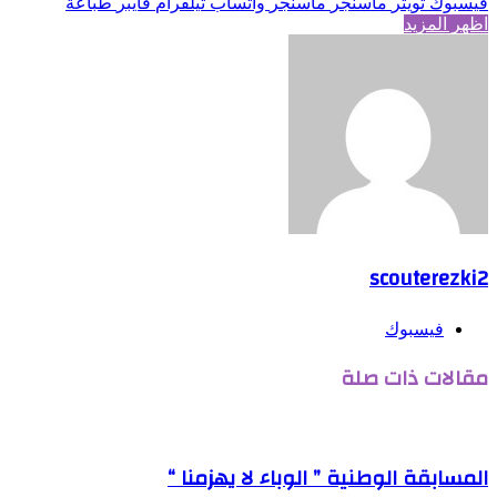
فيسبوك
تويتر
ماسنجر
ماسنجر
واتساب
تيلقرام
ڤايبر
طباعة
اظهر المزيد
scouterezki2
فيسبوك
مقالات ذات صلة
المسابقة الوطنية ” الوباء لا يهزمنا “