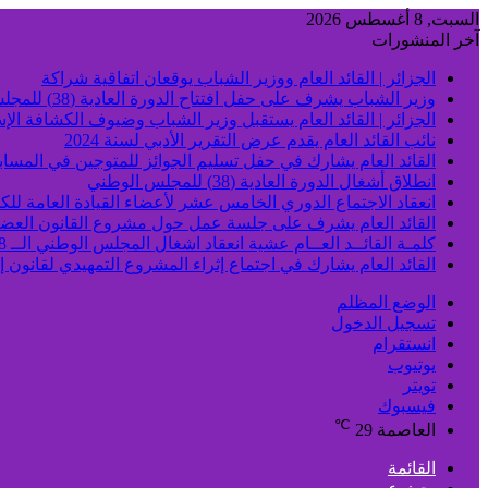
السبت, 8 أغسطس 2026
آخر المنشورات
الجزائر | القائد العام ووزير الشباب يوقعان اتفاقية شراكة
وزير الشباب يشرف على حفل افتتاح الدورة العادية (38) للمجلس الوطني
الجزائر | القائد العام يستقبل وزير الشباب وضيوف الكشافة الإس
نائب القائد العام يقدم عرض التقرير الأدبي لسنة 2024
القائد العام يشارك في حفل تسليم الجوائز للمتوجين في المسابق
انطلاق أشغال الدورة العادية (38) للمجلس الوطني
انعقاد الاجتماع الدوري الخامس عشر لأعضاء القيادة العامة للكش
القائد العام يشرف على جلسة عمل حول مشروع القانون العض
كلمـة القائــد العــام عشية انعقاد اشغال المجلس الوطني الــ 38
القائد العام يشارك في اجتماع إثراء المشروع التمهيدي لقانون 
الوضع المظلم
تسجيل الدخول
انستقرام
يوتيوب
تويتر
فيسبوك
℃
العاصمة
29
القائمة