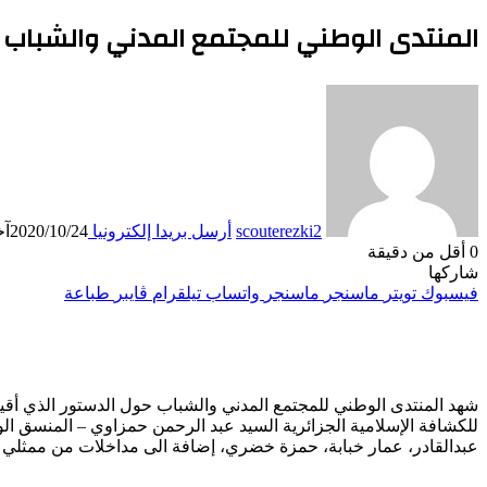
المنتدى الوطني للمجتمع المدني والشباب
scouterezki2
أرسل بريدا إلكترونيا
2020/10/24
آخر
0
أقل من دقيقة
شاركها
فيسبوك
تويتر
ماسنجر
ماسنجر
واتساب
تيلقرام
ڤايبر
طباعة
للكشافة الإسلامية الجزائرية السيد عبد الرحمن حمزاوي – المنسق ا
عبدالقادر، عمار خبابة، حمزة خضري، إضافة الى مداخلات من ممثلي