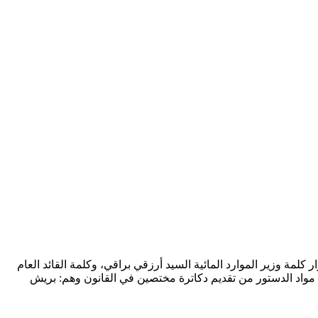
 الاطلس اليوم السبت 24 أكتوبر عدة كلمات ومداخلات على غرار كلمة وزير الموارد المائية السيد أرزقي براقي، وكلمة القائد العام
مواد الدستور من تقديم دكاترة مختصين في القانون وهم: بريش