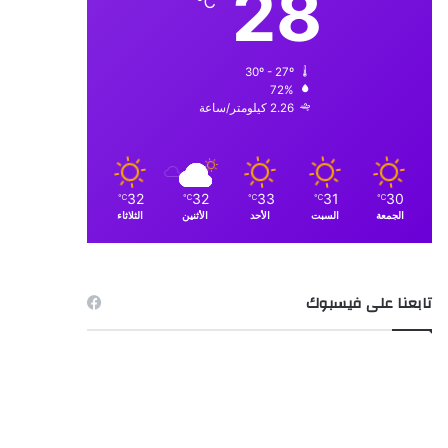
28
℃
30º - 27º
72%
2.26 كيلومتر/ساعة
32
32
33
31
30
℃
℃
℃
℃
℃
الجمعة
السبت
الأحد
الأثنين
الثلاثاء
تابعنا على فيسبوك