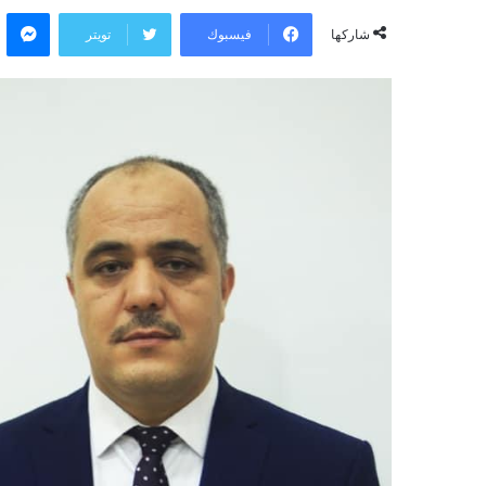
ر
ماسنجر
س
فيسبوك
تويتر
شاركها
ل
ب
ر
ي
د
ا
إ
ل
ك
ت
ر
و
ن
ي
ا