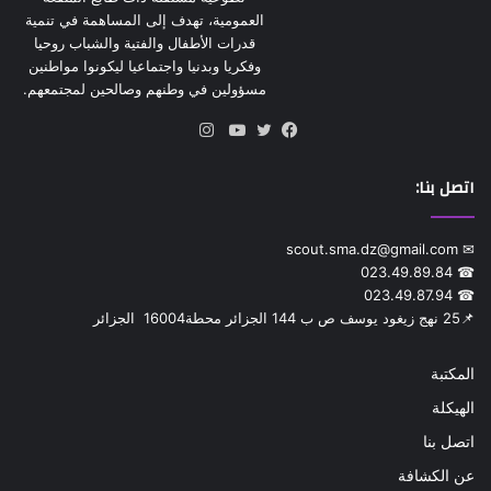
العمومية، تهدف إلى المساهمة في تنمية
قدرات الأطفال والفتية والشباب روحيا
وفكريا وبدنيا واجتماعيا ليكونوا مواطنين
مسؤولين في وطنهم وصالحين لمجتمعهم.
انستقرام
فيسبوك
تويتر
يوتيوب
اتصل بنا:
✉ scout.sma.dz@gmail.com
☎ 023.49.89.84
☎ 023.49.87.94
📌‎25 نهج زيغود يوسف ص ب 144 الجزائر محطة‎ 16004 الجزائر
المكتبة
الهيكلة
اتصل بنا
عن الكشافة