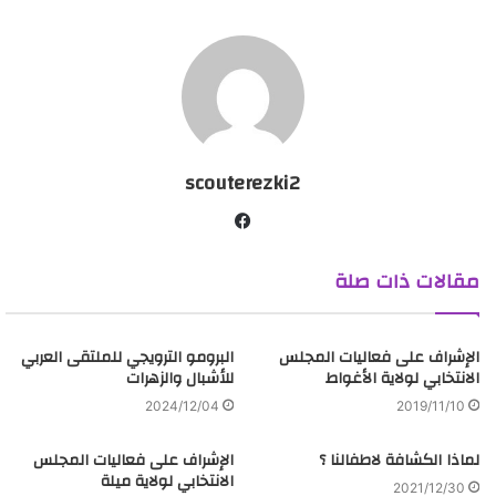
الأثر الإيجابي و السامي للحركة الكشفية على أبناءها رسل الحياة …
#الكــــشافة_الإسلاميــــة_الجزائــــــرية
#القيـــادة_العــــامة
#ALGERIAN_MUSLIM_SCOUTS
#HeadQuarters
scouterezki2
ف
ي
مقالات ذات صلة
س
ب
و
الإشراف على فعاليات المجلس
ك
البرومو الترويجي للملتقى العربي
الانتخابي لولاية الأغواط
للأشبال والزهرات
2024/12/04
2019/11/10
لماذا الكشافة لاطفالنا ؟
الإشراف على فعاليات المجلس
الانتخابي لولاية ميلة
2021/12/30