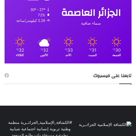
الجزائر العاصمة
30º - 27º
72%
2.26 كيلومتر/ساعة
سماء صافية
32
32
33
31
30
℃
℃
℃
℃
℃
الجمعة
السبت
الأحد
الأثنين
الثلاثاء
تابعنا على فيسبوك
#الكشافة_الإسلامية_الجزائــرية منظمة
وطنية تربوية إنسانية اجتماعية شبابية
تطوعية مستقلة ذات طابع المنفعة