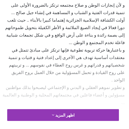
و لأن إنجازات الوطن و صلاح مجتمعه ترتكز بالضرورة الأولى على
تنمية قدرات الفتية و الشباب و المساهمة في إنشاء جيل صالح …
أولت الكشافة الإسلامية الجزائرية إهتماما كبيرا بالأبناء .. حيث تلعب
دورا فعالا في إيجاد الصيغ الملائمة و الأطر الكفيلة بتحويل طموحاتهم
إلى بصمة رائدة و بناءة على أرض الواقع و في شكل تجمعات شبابية
فاعلة تخدم المجتمع و الوطن …
و باعتبارها حركة تربوية تطوعية فإنها ترتكز على مبادئ تتمثل في
معتقدات أساسية تهدف هي الأخرى إلى إعداد فتية و فتيات و تنمية
شخصياتهم و قدراتهم و غرس روح العطاء في نفوسهم … و تربيتهم
على روح القيادة و تحمل المسؤولية من خلال العمل بروح الفريق
الواحد .
و تطوير نموهم العقلي و البدني و الإجتماعي ليصبحوا بذلك مواطنين
مسؤولين و أعضاء فاعلين في مجتمعاتهم المحلية و الوطنية و العالمية
…
فالكشفية هي رسالة الشاب لبناء عالم الغد … كما قال مؤسس
اظهر المزيد
الحركة الكشفية اللورد بادن باول ” الكشفية تجعل من الشباب
مهندسين في الحياة ” أي فاعلين و منتجين و مبدعين … و هنا يتجلى