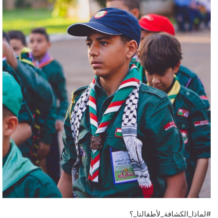
إ
ل
ك
ت
ر
و
ن
ي
ا
#لماذا_الكشافة_لأطفالنا_؟