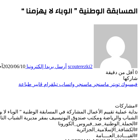
المسابقة الوطنية ” الوباء لا يهزمنا “
scouterezki2
أرسل بريدا إلكترونيا
2020/06/10
آخر
0
أقل من دقيقة
شاركها
فيسبوك
تويتر
ماسنجر
ماسنجر
واتساب
تيلقرام
ڤايبر
طباعة
#مشاركات
بداية عملية تقييم الأعمال المشاركة في المسابقة الوطنية ” الوباء ل
الشباب والرياضة ومكتب صندوق اليونيسيف بمقر مديرية الشباب التابعة 
#الحملة_الوطنية_ضد_فيروس_الكورونا
#الكشافة_الإسلامية_الجزائرية
#القيـــادة_العــــامة