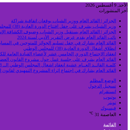
الأحد, 9 أغسطس 2026
آخر المنشورات
الجزائر | القائد العام ووزير الشباب يوقعان اتفاقية شراكة
وزير الشباب يشرف على حفل افتتاح الدورة العادية (38) للمجلس الوطني
الجزائر | القائد العام يستقبل وزير الشباب وضيوف الكشافة الإس
نائب القائد العام يقدم عرض التقرير الأدبي لسنة 2024
القائد العام يشارك في حفل تسليم الجوائز للمتوجين في المسابق
انطلاق أشغال الدورة العادية (38) للمجلس الوطني
انعقاد الاجتماع الدوري الخامس عشر لأعضاء القيادة العامة للكش
القائد العام يشرف على جلسة عمل حول مشروع القانون العض
كلمـة القائــد العــام عشية انعقاد اشغال المجلس الوطني الــ 38
القائد العام يشارك في اجتماع إثراء المشروع التمهيدي لقانون 
الوضع المظلم
تسجيل الدخول
انستقرام
يوتيوب
تويتر
فيسبوك
℃
العاصمة
31
القائمة