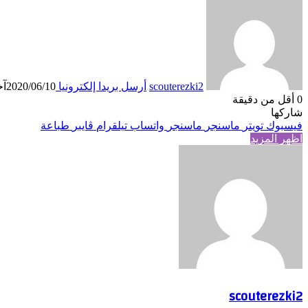
scouterezki2
أرسل بريدا إلكترونيا
2020/06/10
آخر
0
أقل من دقيقة
شاركها
فيسبوك
تويتر
ماسنجر
ماسنجر
واتساب
تيلقرام
ڤايبر
طباعة
اظهر المزيد
scouterezki2