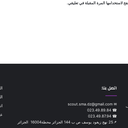
ح لاستخدامها المرة المقبلة في تعليقي.
اتصل بنا:
ال
ال
✉ scout.sma.dz@gmail.com
ات
ف
☎ 023.49.89.84
عن
☎ 023.49.87.94
📌‎25 نهج زيغود يوسف ص ب 144 الجزائر محطة‎ 16004 الجزائر