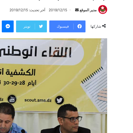
مدير الموقع
أ
2019/12/15
آخر تحديث: 2019/12/15
ر
ماسنجر
س
فيسبوك
تويتر
شاركها
ل
ب
ر
ي
د
ا
إ
ل
ك
ت
ر
و
ن
ي
ا