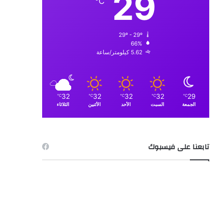
29
℃
29º - 29º
66%
5.62 كيلومتر/ساعة
32
32
32
32
29
℃
℃
℃
℃
℃
الجمعة
السبت
الأحد
الأثنين
الثلاثاء
تابعنا على فيسبوك