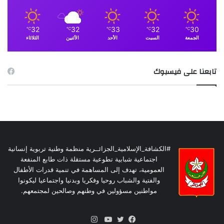
32
32
33
32
30
℃
℃
℃
℃
℃
الجمعة
السبت
الأحد
الأثنين
الثلاثاء
تابعنا على فيسبوك
#الكشافة_الإسلامية_الجزائــرية منظمة وطنية تربوية إنسانية
اجتماعية شبابية تطوعية مستقلة ذات طابع المنفعة
العمومية، تهدف إلى المساهمة في تنمية قدرات الأطفال
والفتية والشباب روحيا وفكريا وبدنيا واجتماعيا ليكونوا
مواطنين مسؤولين في وطنهم وصالحين لمجتمعهم.
انستقرام