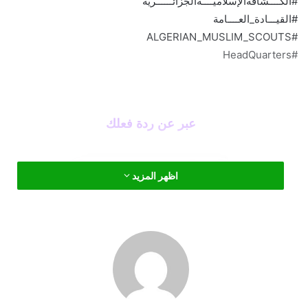
#الكــــشافةالإسلاميــــةالجزائــــــرية
#القيـــادة_العــــامة
#ALGERIAN_MUSLIM_SCOUTS
#HeadQuarters
عبر عن ردة فعلك
اظهر المزيد
اللقاء الوطني للمسؤولات الولائيات لأقسام المرشدات