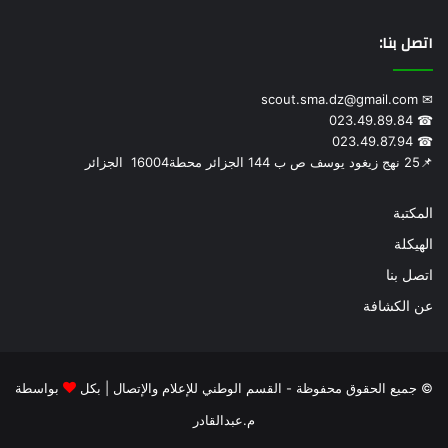
فيسبوك
تويتر
يوتيوب
اتصل بنا:
✉ scout.sma.dz@gmail.com
☎ 023.49.89.84
☎ 023.49.87.94
📌‎25 نهج زيغود يوسف ص ب 144 الجزائر محطة‎ 16004 الجزائر
المكتبة
الهيكلة
اتصل بنا
عن الكشافة
© جميع الحقوق محفوظة - القسم الوطني للإعلام والإتصال | بكل
بواسطة
م.عبدالقادر