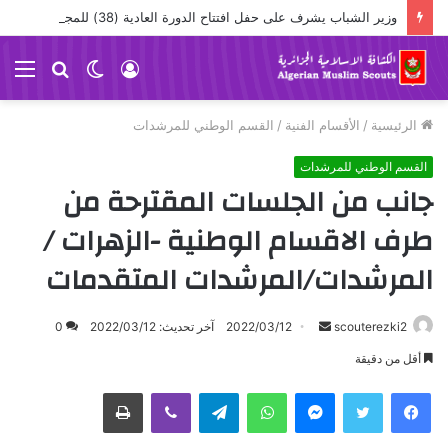
وزير الشباب يشرف على حفل افتتاح الدورة العادية (38) للمجلس الوطني
تسجيل
الوضع
بحث
الق
الدخول
المظلم
عن
الرئيسية
/
الأقسام الفنية
/
القسم الوطني للمرشدات
القسم الوطني للمرشدات
جانب من الجلسات المقترحة من
طرف الاقسام الوطنية -الزهرات /
المرشدات/المرشدات المتقدمات
scouterezki2
أ
2022/03/12
آخر تحديث: 2022/03/12
0
ر
أقل من دقيقة
س
ماسنجر
واتساب
تيلقرام
ڤايبر
طباعة
ل
ب
ر