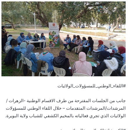
ي
د
ا
إ
ل
ك
ت
ر
و
ن
ي
ا
#اللقاء_الوطني_للمسؤولات_الولائيات
جانب من الجلسات المقترحة من طرف الاقسام الوطنية -الزهرات /
المرشدات/المرشدات المتقدمات – خلال اللقاء الوطني للمسؤولات
الولائيات الذي تجري فعالياته بالمخيم الكشفي للشباب ولاية البويرة.