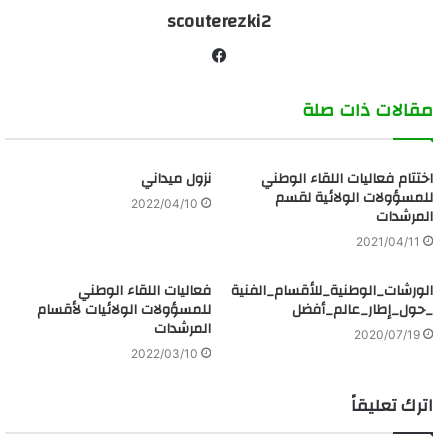
scouterezki2
ف
ي
مقالات ذات صلة
س
ب
و
اختتام فعاليات اللقاء الوطني
ك
نزول ميداني
للمسؤولات الولائية لقسم
2022/04/10
المرشدات
2021/04/11
الورشات_الوطنية_للأقسام_الفنية
فعاليات اللقاء الوطني
_حول_إطار_عالم_أفضل
للمسؤولات الولائيات لأقسام
المرشدات
2020/07/19
2022/03/10
اترك تعليقاً