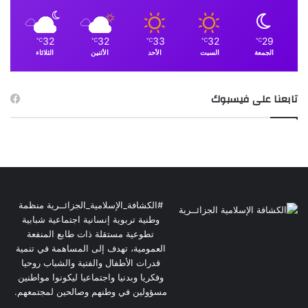
32
32
33
32
29
℃
℃
℃
℃
℃
الجمعة
السبت
الأحد
الأثنين
الثلاثاء
تابعنا على فيسبوك
#الكشافة_الإسلامية_الجزائــرية منظمة
وطنية تربوية إنسانية اجتماعية شبابية
تطوعية مستقلة ذات طابع المنفعة
العمومية، تهدف إلى المساهمة في تنمية
قدرات الأطفال والفتية والشباب روحيا
وفكريا وبدنيا واجتماعيا ليكونوا مواطنين
مسؤولين في وطنهم وصالحين لمجتمعهم.