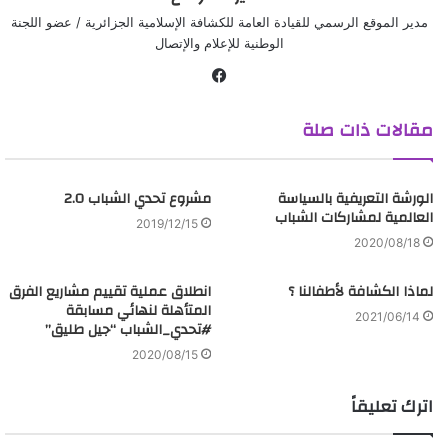
مدير الموقع الرسمي للقيادة العامة للكشافة الإسلامية الجزائرية / عضو اللجنة
عبر عن ردة فعلك
الوطنية للإعلام والإتصال
ف
ي
مقالات ذات صلة
س
ب
و
الورشة التعريفية بالسياسة
ك
مشروع تحدي الشباب 2.0
العالمية لمشاركات الشباب
2019/12/15
2020/08/18
لماذا الكشافة لأطفالنا ؟
انطلاق عملية تقييم مشاريع الفرق
المتأهلة لنهائي مسابقة
2021/06/14
#تحدي_الشباب “جيل طليق”
2020/08/15
اترك تعليقاً