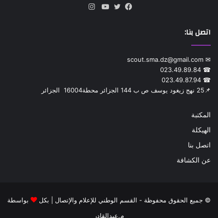
انستقرام
فيسبوك
تويتر
يوتيوب
اتصل بنا:
✉ scout.sma.dz@gmail.com
☎ 023.49.89.84
☎ 023.49.87.94
📌‎25 نهج زيغود يوسف ص ب 144 الجزائر محطة‎ 16004 الجزائر
المكتبة
الهيكلة
اتصل بنا
عن الكشافة
© جميع الحقوق محفوظة - القسم الوطني للإعلام والإتصال | بكل
بواسطة
م.عبدالقادر