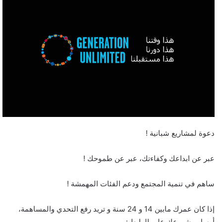
د
ا
إ
ل
ك
ت
ر
و
ن
ي
ا
دعوة لمشاريع شبانية !
عبر عن ابداعك وكفاءتك، عبر عن طموحك !
ساهم في تنمية المجتمع ودعم الفئات المهمشة !
إذا كان عمرك مابين 14 و 24 سنة و تريد رفع التحدي والمساهمة،
أرسل مشروعك على الرابط :