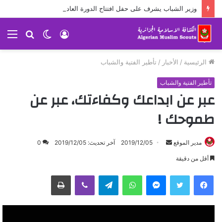
وزير الشباب يشرف على حفل افتتاح الدورة العادية (38) للمجلس الوطني
تسجيل
الوضع
بحث
الق
الدخول
المظلم
عن
الرئيسية
/
الأخبار
/
تأطير الفتية والشباب
تأطير الفتية والشباب
عبر عن ابداعك وكفاءتك، عبر عن
طموحك !
مدير الموقع
أ
2019/12/05
آخر تحديث: 2019/12/05
0
ر
أقل من دقيقة
س
ماسنجر
واتساب
تيلقرام
ڤايبر
طباعة
ل
ب
ر
ي