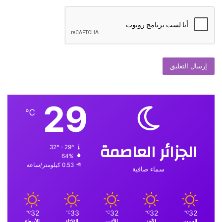
29
℃
الجزائر العاصمة
32º - 29º
64%
0.53 كيلومتر/ساعة
سماء صافية
32
33
32
32
32
℃
℃
℃
℃
℃
السبت
الأحد
الأثنين
الثلاثاء
الأربعاء