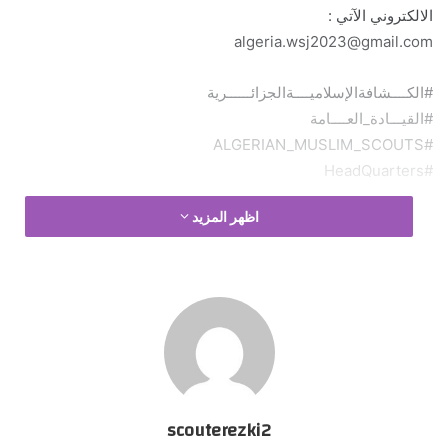
الالكتروني الآتي :
algeria.wsj2023@gmail.com
#الكــــشافةالإسلاميــــةالجزائــــــرية
#القيـــادة_العــــامة
#ALGERIAN_MUSLIM_SCOUTS
#HeadQuarters
اظهر المزيد
عبر عن ردة فعلك
scouterezki2