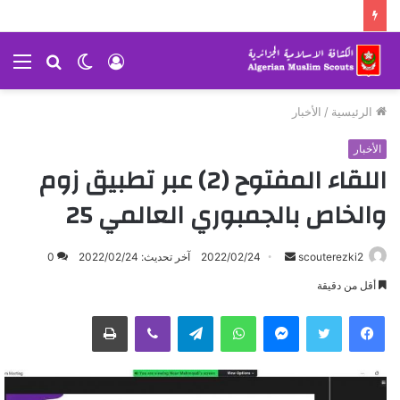
تسجيل
الوضع
بحث
الق
الدخول
المظلم
عن
الرئيسية
/
الأخبار
الأخبار
اللقاء المفتوح (2) عبر تطبيق زوم
والخاص بالجمبوري العالمي 25
scouterezki2
أ
2022/02/24
آخر تحديث: 2022/02/24
0
ر
أقل من دقيقة
س
ماسنجر
واتساب
تيلقرام
ڤايبر
طباعة
ل
ب
ر
ي