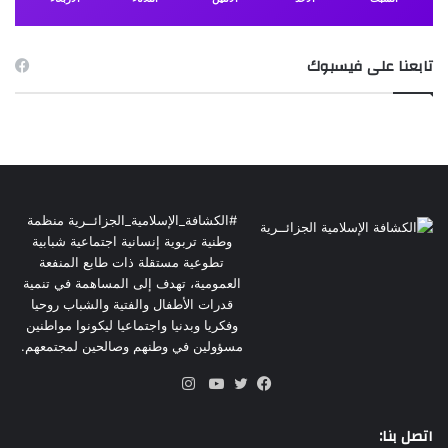
تابعنا على فيسبوك
#الكشافة_الإسلامية_الجزائــرية منظمة
وطنية تربوية إنسانية اجتماعية شبابية
تطوعية مستقلة ذات طابع المنفعة
العمومية، تهدف إلى المساهمة في تنمية
قدرات الأطفال والفتية والشباب روحيا
وفكريا وبدنيا واجتماعيا ليكونوا مواطنين
مسؤولين في وطنهم وصالحين لمجتمعهم.
انستقرام
فيسبوك
تويتر
يوتيوب
اتصل بنا: