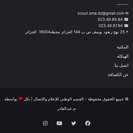
✉ scout.sma.dz@gmail.com
☎ 023.49.89.84
☎ 023.49.87.94
📌‎25 نهج زيغود يوسف ص ب 144 الجزائر محطة‎ 16004 الجزائر
المكتبة
الهيكلة
اتصل بنا
عن الكشافة
© جميع الحقوق محفوظة - القسم الوطني للإعلام والإتصال | بكل
بواسطة
م.عبدالقادر
فيسبوك
تويتر
يوتيوب
انستقرام