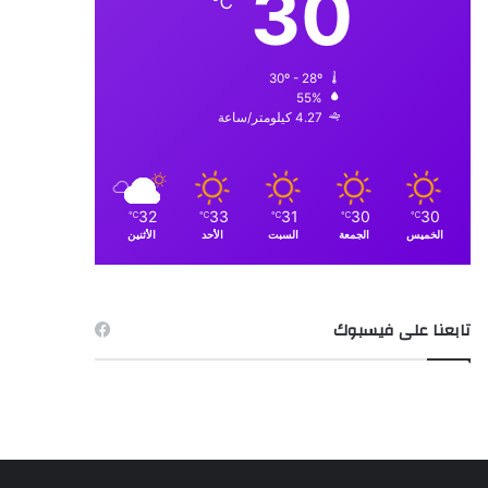
30
℃
30º - 28º
55%
4.27 كيلومتر/ساعة
32
33
31
30
30
℃
℃
℃
℃
℃
الخميس
الجمعة
السبت
الأحد
الأثنين
تابعنا على فيسبوك