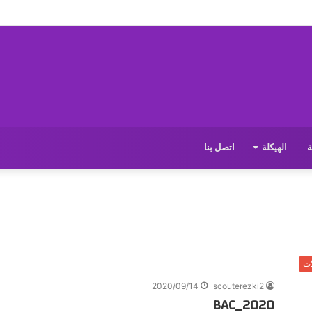
ة
الهيكلة
اتصل بنا
ات
2020/09/14
scouterezki2
BAC_2020