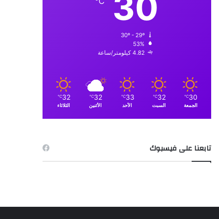
30
℃
30º - 29º
53%
4.82 كيلومتر/ساعة
32
32
33
32
30
℃
℃
℃
℃
℃
الجمعة
السبت
الأحد
الأثنين
الثلاثاء
تابعنا على فيسبوك