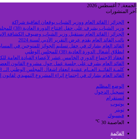
الجمعة, 7 أغسطس 2026
آخر المنشورات
الجزائر | القائد العام ووزير الشباب يوقعان اتفاقية شراكة
وزير الشباب يشرف على حفل افتتاح الدورة العادية (38) للمجلس الوطني
الجزائر | القائد العام يستقبل وزير الشباب وضيوف الكشافة الإس
نائب القائد العام يقدم عرض التقرير الأدبي لسنة 2024
القائد العام يشارك في حفل تسليم الجوائز للمتوجين في المسابق
انطلاق أشغال الدورة العادية (38) للمجلس الوطني
انعقاد الاجتماع الدوري الخامس عشر لأعضاء القيادة العامة للكش
القائد العام يشرف على جلسة عمل حول مشروع القانون العض
كلمـة القائــد العــام عشية انعقاد اشغال المجلس الوطني الــ 38
القائد العام يشارك في اجتماع إثراء المشروع التمهيدي لقانون 
الوضع المظلم
تسجيل الدخول
انستقرام
يوتيوب
تويتر
فيسبوك
℃
العاصمة
30
القائمة