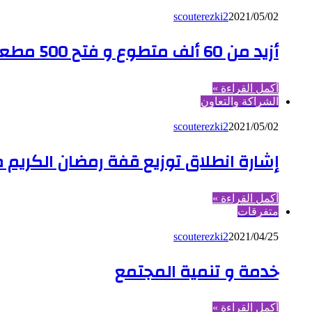
scouterezki2
2021/05/02
أزيد من 60 ألف متطوع و فتح 500 مطعم عبر مختلف ربوع الوطن
أكمل القراءة »
الشراكة والتعاون
scouterezki2
2021/05/02
إشارة انطلاق توزيع قفة رمضان الكريم م
أكمل القراءة »
متفرقات
scouterezki2
2021/04/25
خدمة و تنمية المجتمع
أكمل القراءة »