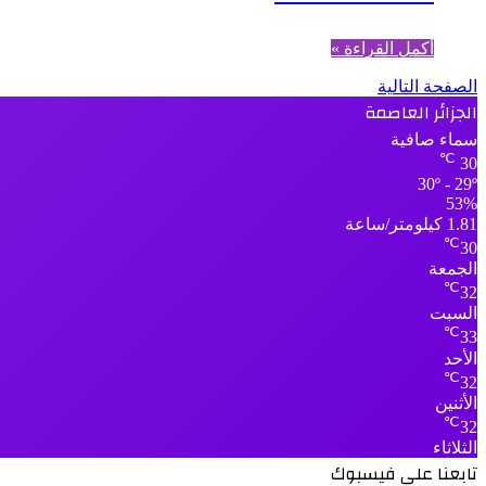
أكمل القراءة »
الصفحة التالية
الجزائر العاصمة
سماء صافية
℃
30
30º - 29º
53%
1.81 كيلومتر/ساعة
℃
30
الجمعة
℃
32
السبت
℃
33
الأحد
℃
32
الأثنين
℃
32
الثلاثاء
تابعنا على فيسبوك