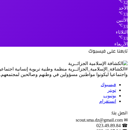
℃
32
الأحد
℃
33
الأثنين
℃
33
الثلاثاء
℃
33
الأربعاء
تابعنا على فيسبوك
#الكشافة_الإسلامية_الجزائــرية منظمة وطنية تربوية إنسانية اجتماع
واجتماعيا ليكونوا مواطنين مسؤولين في وطنهم وصالحين لمجتمعهم.
فيسبوك
تويتر
يوتيوب
انستقرام
اتصل بنا:
✉ scout.sma.dz@gmail.com
☎ 023.49.89.84