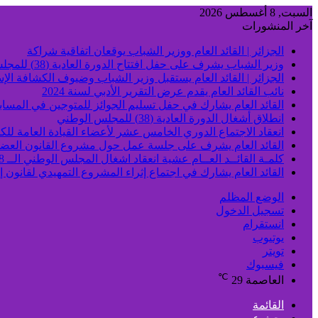
السبت, 8 أغسطس 2026
آخر المنشورات
الجزائر | القائد العام ووزير الشباب يوقعان اتفاقية شراكة
وزير الشباب يشرف على حفل افتتاح الدورة العادية (38) للمجلس الوطني
الجزائر | القائد العام يستقبل وزير الشباب وضيوف الكشافة الإس
نائب القائد العام يقدم عرض التقرير الأدبي لسنة 2024
القائد العام يشارك في حفل تسليم الجوائز للمتوجين في المسابق
انطلاق أشغال الدورة العادية (38) للمجلس الوطني
انعقاد الاجتماع الدوري الخامس عشر لأعضاء القيادة العامة للكش
القائد العام يشرف على جلسة عمل حول مشروع القانون العض
كلمـة القائــد العــام عشية انعقاد اشغال المجلس الوطني الــ 38
القائد العام يشارك في اجتماع إثراء المشروع التمهيدي لقانون 
الوضع المظلم
تسجيل الدخول
انستقرام
يوتيوب
تويتر
فيسبوك
℃
العاصمة
29
القائمة