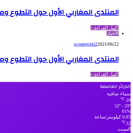
المنتدى المغاربي الأول حول التطوع ومض
أكمل القراءة »
الأخبار
scouterezki2
2021/06/22
المنتدى المغاربي الأول حول التطوع ومض
أكمل القراءة »
الجزائر العاصمة
سماء صافية
℃
29
32º - 29º
61%
0.85 كيلومتر/ساعة
℃
32
السبت