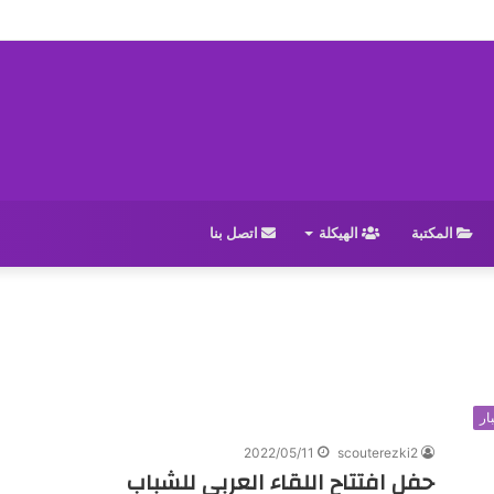
المكتبة
الهيكلة
اتصل بنا
ار
2022/05/11
scouterezki2
حفل افتتاح اللقاء العربي للشباب