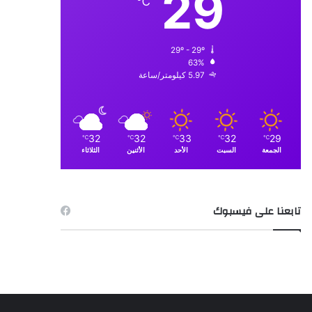
29
℃
29º - 29º
63%
5.97 كيلومتر/ساعة
32
32
33
32
29
℃
℃
℃
℃
℃
الجمعة
السبت
الأحد
الأثنين
الثلاثاء
تابعنا على فيسبوك