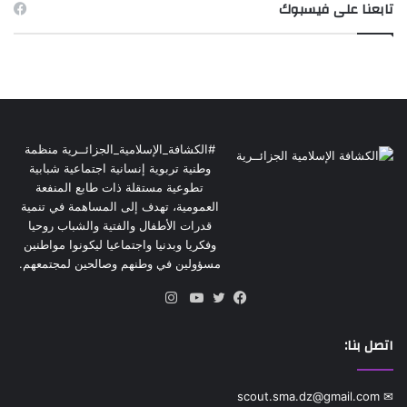
تابعنا على فيسبوك
#الكشافة_الإسلامية_الجزائــرية منظمة
وطنية تربوية إنسانية اجتماعية شبابية
تطوعية مستقلة ذات طابع المنفعة
العمومية، تهدف إلى المساهمة في تنمية
قدرات الأطفال والفتية والشباب روحيا
وفكريا وبدنيا واجتماعيا ليكونوا مواطنين
مسؤولين في وطنهم وصالحين لمجتمعهم.
انستقرام
فيسبوك
تويتر
يوتيوب
اتصل بنا:
✉ scout.sma.dz@gmail.com