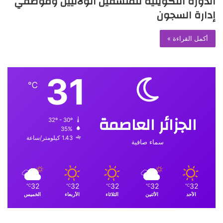
الدورة التكوينية للمنسقين الولائيين وموظفي
إدارة السجون
أكمل القراءة »
31
℃
الجزائر العاصمة
32º - 30º
35%
1.43 كيلومتر/ساعة
سماء صافية
32
32
32
32
32
℃
℃
℃
℃
℃
الأحد
الأثنين
الثلاثاء
الأربعاء
الخميس