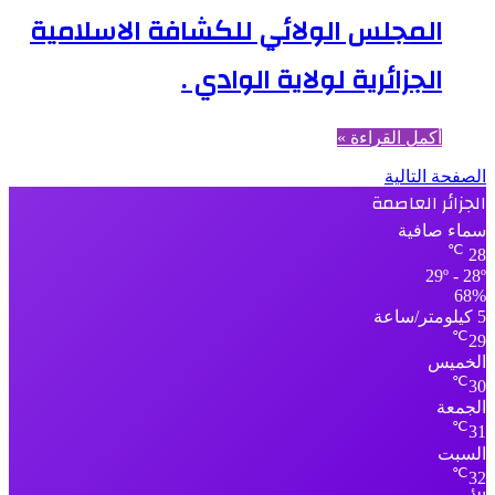
المجلس الولائي للكشافة الاسلامية
الجزائرية لولاية الوادي .
أكمل القراءة »
الصفحة التالية
الجزائر العاصمة
سماء صافية
℃
28
29º - 28º
68%
5 كيلومتر/ساعة
℃
29
الخميس
℃
30
الجمعة
℃
31
السبت
℃
32