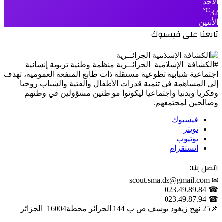
الأحد
℃
32
الأثنين
تابعنا على فيسبوك
#الكشافة_الإسلامية_الجزائــرية منظمة وطنية تربوية إنسانية
اجتماعية شبابية تطوعية مستقلة ذات طابع المنفعة العمومية، تهدف
إلى المساهمة في تنمية قدرات الأطفال والفتية والشباب روحيا
وفكريا وبدنيا واجتماعيا ليكونوا مواطنين مسؤولين في وطنهم
وصالحين لمجتمعهم.
فيسبوك
تويتر
يوتيوب
انستقرام
اتصل بنا:
✉ scout.sma.dz@gmail.com
☎ 023.49.89.84
☎ 023.49.87.94
📌‎25 نهج زيغود يوسف ص ب 144 الجزائر محطة‎ 16004 الجزائر