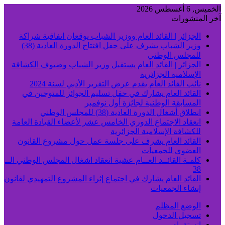
الخميس, 6 أغسطس 2026
آخر المنشورات
الجزائر | القائد العام ووزير الشباب يوقعان اتفاقية شراكة
وزير الشباب يشرف على حفل افتتاح الدورة العادية (38)
للمجلس الوطني
الجزائر | القائد العام يستقبل وزير الشباب وضيوف الكشافة
الإسلامية الجزائرية
نائب القائد العام يقدم عرض التقرير الأدبي لسنة 2024
القائد العام يشارك في حفل تسليم الجوائز للمتوجين في
المسابقة الوطنية لجائزة أول نوفمبر
انطلاق أشغال الدورة العادية (38) للمجلس الوطني
انعقاد الاجتماع الدوري الخامس عشر لأعضاء القيادة العامة
للكشافة الإسلامية الجزائرية
القائد العام يشرف على جلسة عمل حول مشروع القانون
العضوي للجمعيات
كلمـة القائــد العــام عشية انعقاد اشغال المجلس الوطني الــ
38
القائد العام يشارك في اجتماع إثراء المشروع التمهيدي لقانون
إنشاء الجمعيات
الوضع المظلم
تسجيل الدخول
انستقرام