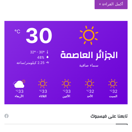
أكمل القراءة »
30
℃
الجزائر العاصمة
32º - 30º
48%
2.25 كيلومتر/ساعة
سماء صافية
33
33
33
32
32
℃
℃
℃
℃
℃
السبت
الأحد
الأثنين
الثلاثاء
الأربعاء
تابعنا على فيسبوك