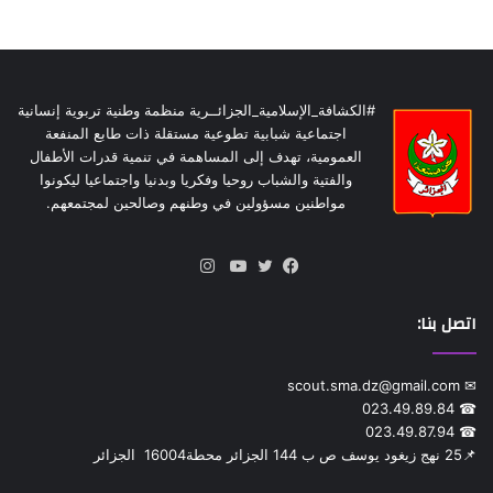
#الكشافة_الإسلامية_الجزائــرية منظمة وطنية تربوية إنسانية
اجتماعية شبابية تطوعية مستقلة ذات طابع المنفعة
العمومية، تهدف إلى المساهمة في تنمية قدرات الأطفال
والفتية والشباب روحيا وفكريا وبدنيا واجتماعيا ليكونوا
مواطنين مسؤولين في وطنهم وصالحين لمجتمعهم.
انستقرام
فيسبوك
تويتر
يوتيوب
اتصل بنا:
✉ scout.sma.dz@gmail.com
☎ 023.49.89.84
☎ 023.49.87.94
📌‎25 نهج زيغود يوسف ص ب 144 الجزائر محطة‎ 16004 الجزائر