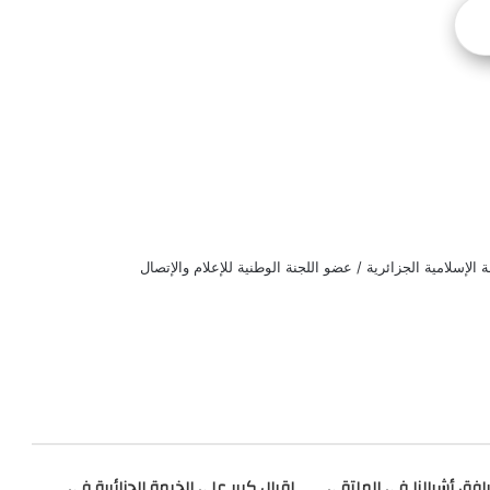
الإسلامية الجزائرية / عضو اللجنة الوطنية للإعلام والإتصال
يرافق أشبالنا في الملتقى
إقبال كبير على الخيمة الجزائرية في