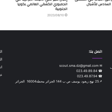
السادس للأشبال
الجمبوري الكشفي العالمي بكوريا
الجنوبية
2023/08/10
اتصل بنا:
ال
ال
✉ scout.sma.dz@gmail.com
ات
ف
☎ 023.49.89.84
عن
☎ 023.49.87.94
📌‎25 نهج زيغود يوسف ص ب 144 الجزائر محطة‎ 16004 الجزائر