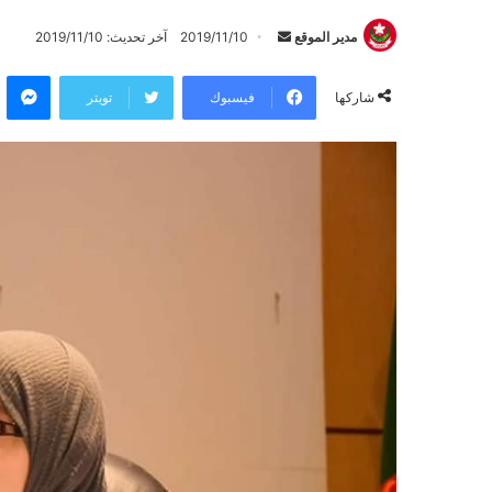
مدير الموقع
أ
2019/11/10
آخر تحديث: 2019/11/10
ر
ماسنجر
س
فيسبوك
تويتر
شاركها
ل
ب
ر
ي
د
ا
إ
ل
ك
ت
ر
و
ن
ي
ا