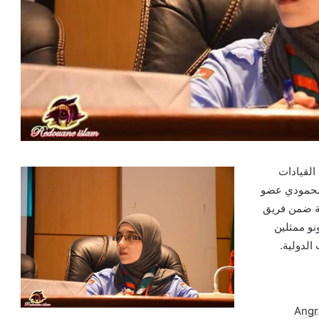
القيادات
ى محمودي عضو
ية ضمن فريق
كونو ممثلين
الدولية.