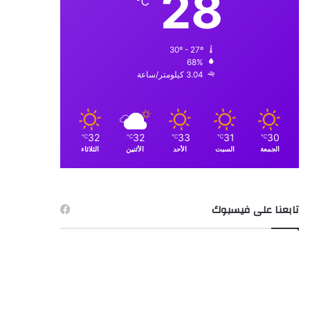
28
℃
30º - 27º
68%
3.04 كيلومتر/ساعة
32
32
33
31
30
℃
℃
℃
℃
℃
الجمعة
السبت
الأحد
الأثنين
الثلاثاء
تابعنا على فيسبوك