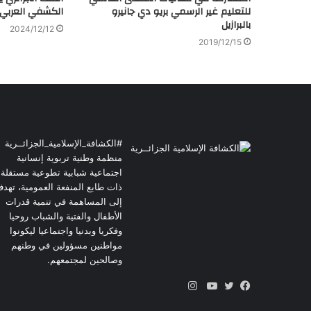
للتعليم غير الرسمي بريو دي جانيرو
الكشفي العربي 
بالبرازيل
2024/12/12
2019/12/15
#الكشافة_الإسلامية_الجزائــرية
منظمة وطنية تربوية إنسانية
اجتماعية شبابية تطوعية مستقلة
ذات طابع المنفعة العمومية، تهد
إلى المساهمة في تنمية قدرات
الأطفال والفتية والشباب روحيا
وفكريا وبدنيا واجتماعيا ليكونوا
مواطنين مسؤولين في وطنهم
وصالحين لمجتمعهم.
انستقرام
فيسبوك
تويتر
يوتيوب