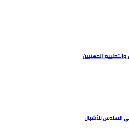
والتعلييم المهنيين
بي السادس للأشبال