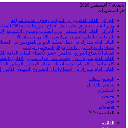
الجمعة, 7 أغسطس 2026
آخر المنشورات
الجزائر | القائد العام ووزير الشباب يوقعان اتفاقية شراكة
وزير الشباب يشرف على حفل افتتاح الدورة العادية (38) للمجلس الوطني
الجزائر | القائد العام يستقبل وزير الشباب وضيوف الكشافة الإس
نائب القائد العام يقدم عرض التقرير الأدبي لسنة 2024
القائد العام يشارك في حفل تسليم الجوائز للمتوجين في المسابق
انطلاق أشغال الدورة العادية (38) للمجلس الوطني
انعقاد الاجتماع الدوري الخامس عشر لأعضاء القيادة العامة للكش
القائد العام يشرف على جلسة عمل حول مشروع القانون العض
كلمـة القائــد العــام عشية انعقاد اشغال المجلس الوطني الــ 38
القائد العام يشارك في اجتماع إثراء المشروع التمهيدي لقانون 
الوضع المظلم
تسجيل الدخول
انستقرام
يوتيوب
تويتر
فيسبوك
℃
العاصمة
30
القائمة