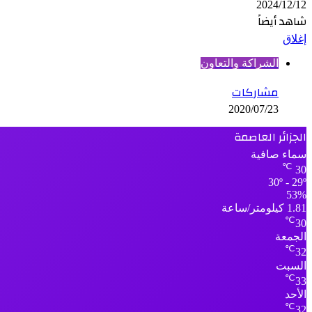
2024/12/12
شاهد أيضاً
إغلاق
الشراكة والتعاون
مشاركات
2020/07/23
الجزائر العاصمة
سماء صافية
℃
30
30º - 29º
53%
1.81 كيلومتر/ساعة
℃
30
الجمعة
℃
32
السبت
℃
33
الأحد
℃
32