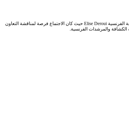
عقد الوفد الجزائري المشارك بالمؤتمر العربي 29 بمصر نهار أمس الاثنين : 09 سبتمبر 2019 جلسة عمل مع مسؤولة العلاقات الدولية بالكشافة الفرنسية Elise Deroui حيث كان الاجتماع فرصة لمناقشة التعاون
ية الكشافة والمرشدات الفرنسية.