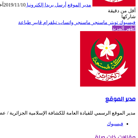
مدير الموقع
أرسل بريدا إلكترونيا
2019/11/10
آخر
أقل من دقيقة
شاركها
فيسبوك
تويتر
ماسنجر
ماسنجر
واتساب
تيلقرام
ڤايبر
طباعة
اظهر المزيد
مدير الموقع
مدير الموقع الرسمي للقيادة العامة للكشافة الإسلامية الجزائرية / عضو
فيسبوك
مقالات ذات صلة