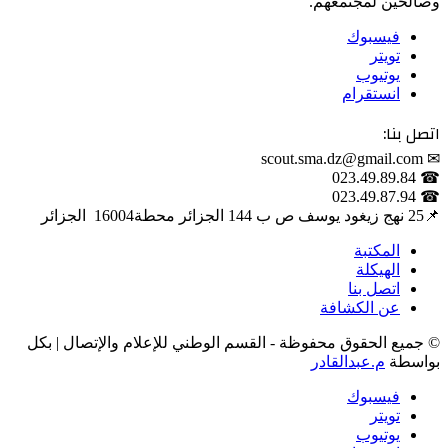
وصالحين لمجتمعهم.
فيسبوك
تويتر
يوتيوب
انستقرام
اتصل بنا:
✉ scout.sma.dz@gmail.com
☎ 023.49.89.84
☎ 023.49.87.94
📌‎25 نهج زيغود يوسف ص ب 144 الجزائر محطة‎ 16004 الجزائر
المكتبة
الهيكلة
اتصل بنا
عن الكشافة
© جميع الحقوق محفوظة - القسم الوطني للإعلام والإتصال | بكل
بواسطة
م.عبدالقادر
فيسبوك
تويتر
يوتيوب