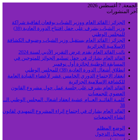
الجمعة, 7 أغسطس 2026
آخر المنشورات
الجزائر | القائد العام ووزير الشباب يوقعان اتفاقية شراكة
وزير الشباب يشرف على حفل افتتاح الدورة العادية (38)
للمجلس الوطني
الجزائر | القائد العام يستقبل وزير الشباب وضيوف الكشافة
الإسلامية الجزائرية
نائب القائد العام يقدم عرض التقرير الأدبي لسنة 2024
القائد العام يشارك في حفل تسليم الجوائز للمتوجين في
المسابقة الوطنية لجائزة أول نوفمبر
انطلاق أشغال الدورة العادية (38) للمجلس الوطني
انعقاد الاجتماع الدوري الخامس عشر لأعضاء القيادة العامة
للكشافة الإسلامية الجزائرية
القائد العام يشرف على جلسة عمل حول مشروع القانون
العضوي للجمعيات
كلمـة القائــد العــام عشية انعقاد اشغال المجلس الوطني الــ
38
القائد العام يشارك في اجتماع إثراء المشروع التمهيدي لقانون
إنشاء الجمعيات
الوضع المظلم
تسجيل الدخول
انستقرام