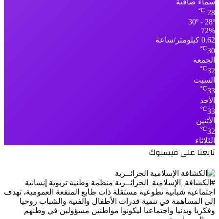
سماء صافية
℃
28
30º - 28º
72%
0.62 كيلومتر/ساعة
℃
30
الجمعة
℃
32
السبت
℃
33
الأحد
℃
33
الأثنين
℃
32
الثلاثاء
تابعنا على فيسبوك
#الكشافة_الإسلامية_الجزائــرية منظمة وطنية تربوية إنسانية
اجتماعية شبابية تطوعية مستقلة ذات طابع المنفعة العمومية، تهدف
إلى المساهمة في تنمية قدرات الأطفال والفتية والشباب روحيا
وفكريا وبدنيا واجتماعيا ليكونوا مواطنين مسؤولين في وطنهم