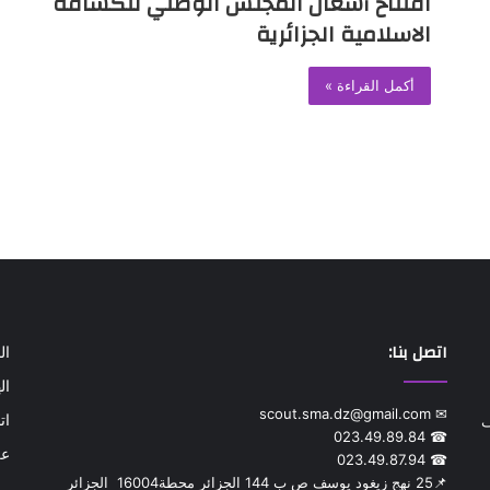
افتتاح أشغال المجلس الوطني للكشافة
الاسلامية الجزائرية
أكمل القراءة »
اتصل بنا:
ال
ال
✉ scout.sma.dz@gmail.com
ات
ف
☎ 023.49.89.84
عن
☎ 023.49.87.94
📌‎25 نهج زيغود يوسف ص ب 144 الجزائر محطة‎ 16004 الجزائر