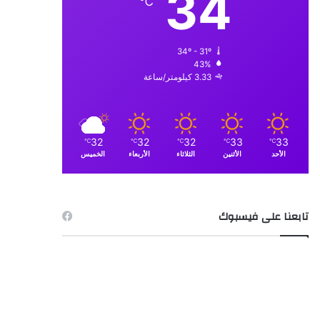
34
℃
34º - 31º
43%
3.33 كيلومتر/ساعة
32
32
32
33
33
℃
℃
℃
℃
℃
الأحد
الأثنين
الثلاثاء
الأربعاء
الخميس
تابعنا على فيسبوك